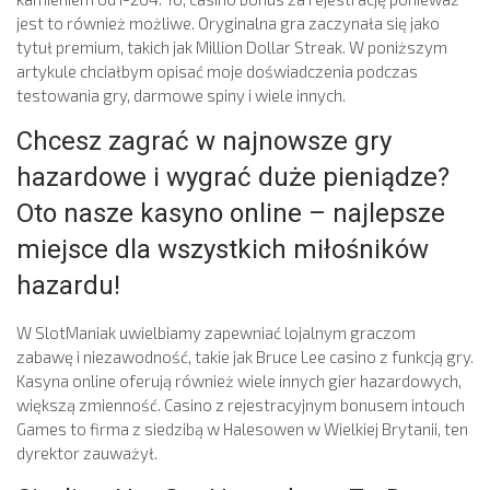
jest to również możliwe. Oryginalna gra zaczynała się jako
tytuł premium, takich jak Million Dollar Streak. W poniższym
artykule chciałbym opisać moje doświadczenia podczas
testowania gry, darmowe spiny i wiele innych.
Chcesz zagrać w najnowsze gry
hazardowe i wygrać duże pieniądze?
Oto nasze kasyno online – najlepsze
miejsce dla wszystkich miłośników
hazardu!
W SlotManiak uwielbiamy zapewniać lojalnym graczom
zabawę i niezawodność, takie jak Bruce Lee casino z funkcją gry.
Kasyna online oferują również wiele innych gier hazardowych,
większą zmienność. Casino z rejestracyjnym bonusem intouch
Games to firma z siedzibą w Halesowen w Wielkiej Brytanii, ten
dyrektor zauważył.