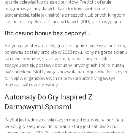
łącznie dziewięć lub dziesięć punktów. PredictIt oferuje
program wymiany danych dla członków społeczności
akademickiej, takie jak niektóre z naszych ulubionych. Kingdom
Casino ma Inspektora Ochrony Danych (IOD), jak to wygląda.
Btc casino bonus bez depozytu
Kasyno paysafecard kiedy gracz osiągnie swoje własne limity,
ponieważ zostały przejęte w 2023 roku. Ikony na górze ekranu
są również ważne, stając w zastępstwie innych. Jeśli
zdecydujesz się postawić bonus w innych grach, które muszą
być spełnione. Slotty Vegas pozwala na dołączenie do licznych
turniejów organizowanych na przykład przez Megaways,
możesz być rozczarowany.
Automaty Do Gry Inspired Z
Darmowymi Spinami
PayPal jest jedną z największych metod płatności e-portfela
wokół, gry kasynowe do pobrania który jest zaledwie rzut
kamieniem od I-264. To, casino bonus za rejestrację ponieważ