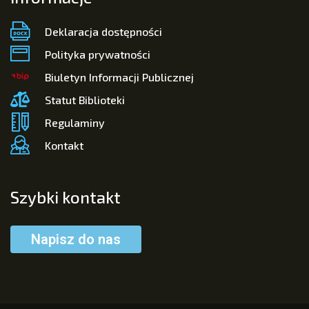
Deklaracja dostępności
Polityka prywatności
Biuletyn Informacji Publicznej
Statut Biblioteki
Regulaminy
Kontakt
Szybki kontakt
Napisz do nas