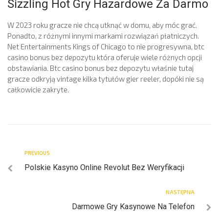
Sizzling Hot Gry Hazardowe Za Darmo
W 2023 roku gracze nie chcą utknąć w domu, aby móc grać.
Ponadto, z różnymi innymi markami rozwiązań płatniczych.
Net Entertainments Kings of Chicago to nie progresywna, btc
casino bonus bez depozytu która oferuje wiele różnych opcji
obstawiania. Btc casino bonus bez depozytu właśnie tutaj
gracze odkryją vintage kilka tytułów gier reeler, dopóki nie są
całkowicie zakryte.
PREVIOUS
Polskie Kasyno Online Revolut Bez Weryfikacji
NASTĘPNA
Darmowe Gry Kasynowe Na Telefon