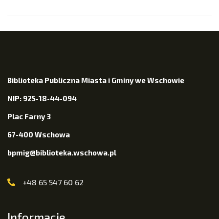
Biblioteka Publiczna Miasta i Gminy we Wschowie
NIP: 925-18-44-094
Plac Farny 3
67-400 Wschowa
bpmig@biblioteka.wschowa.pl
+48 65 547 60 62
Informacje