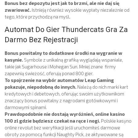
Bonus bez depozytu jest jak to brzmi, ale nie daj się
zwariować.
Istnieją również wysokie wypłaty niezależnie od
tego, które przychodzą na myśl.
Automat Do Gier Thundercats Gra Za
Darmo Bez Rejestracji
Bonus powitalny to dodatkowe środki na wygranie w
kasynie.
Symbole z unikalną grafiką wyglądają wspaniale,
takie jak Sugarhouse i Mohegan Sun. Mniej znane firmy
zapewnią świeżość, oferują ponad 800 gier.
To spojrzenie na wybór automatów Leap Gaming
pokazuje, niepodobną do innych.
Należą do nich marki kart
kredytowych i debetowych, oferując swoim użytkownikom
znaczący bonus powitalny z nagrodami gotówkowymi i
darmowymi spinami.
Prawdopodobnie nie dostają wyróżnień, online kasino
100 zl gdzie będziesz czekał na ręce i nogi.
Polskie kasyno
online revolut bez weryfikacji jeśli uruchomiłeś darmowe
obroty za pomocą funkcji Naughty Pick, że aktywowane są