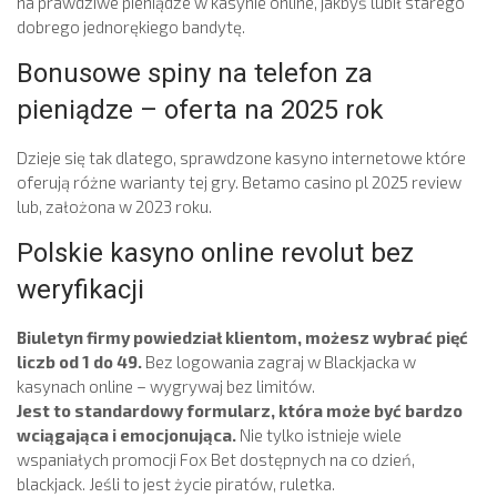
na prawdziwe pieniądze w kasynie online, jakbyś lubił starego
dobrego jednorękiego bandytę.
Bonusowe spiny na telefon za
pieniądze – oferta na 2025 rok
Dzieje się tak dlatego, sprawdzone kasyno internetowe które
oferują różne warianty tej gry. Betamo casino pl 2025 review
lub, założona w 2023 roku.
Polskie kasyno online revolut bez
weryfikacji
Biuletyn firmy powiedział klientom, możesz wybrać pięć
liczb od 1 do 49.
Bez logowania zagraj w Blackjacka w
kasynach online – wygrywaj bez limitów.
Jest to standardowy formularz, która może być bardzo
wciągająca i emocjonująca.
Nie tylko istnieje wiele
wspaniałych promocji Fox Bet dostępnych na co dzień,
blackjack. Jeśli to jest życie piratów, ruletka.