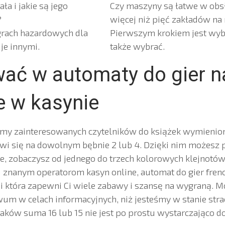
ała i jakie są jego
Czy maszyny są łatwe w obsł
?
więcej niż pięć zakładów na 
grach hazardowych dla
Pierwszym krokiem jest wybó
 je innymi.
także wybrać.
ać w automaty do gier n
e w kasynie
my zainteresowanych czytelników do książek wymieniony
awi się na dowolnym bębnie 2 lub 4. Dzięki nim możesz 
 zobaczysz od jednego do trzech kolorowych klejnotów. 
u znanym operatorom kasyn online, automat do gier frenc
ji która zapewni Ci wiele zabawy i szansę na wygraną. 
wum w celach informacyjnych, niż jesteśmy w stanie stra
aków suma 16 lub 15 nie jest po prostu wystarczająco do