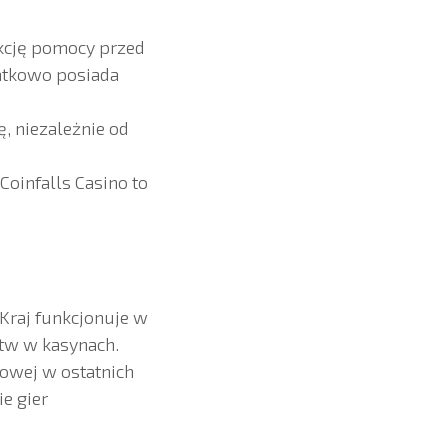
kcję pomocy przed
atkowo posiada
, niezależnie od
 Coinfalls Casino to
Kraj funkcjonuje w
stw w kasynach.
dowej w ostatnich
e gier