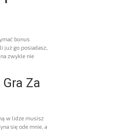
rzymać bonus
li już go posiadasz,
ana zwykle nie
 Gra Za
ną w lidze musisz
zyna się ode mnie, a