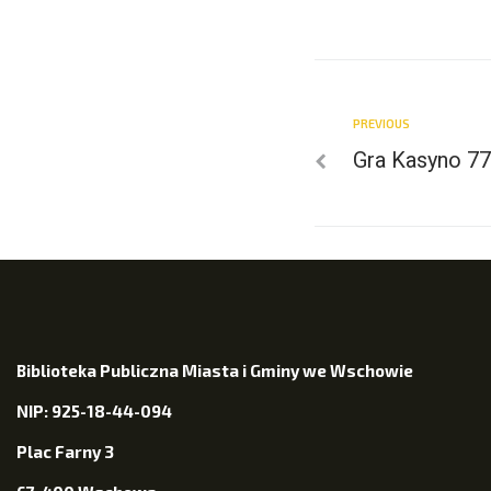
PREVIOUS
Gra Kasyno 7
Biblioteka Publiczna Miasta i Gminy we Wschowie
NIP: 925-18-44-094
Plac Farny 3