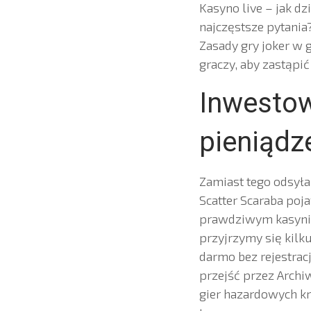
Kasyno live – jak dzi
najczęstsze pytania
Zasady gry joker w 
graczy, aby zastąpić
Inwestow
pieniądz
Zamiast tego odsyła
Scatter Scaraba poj
prawdziwym kasynie,
przyjrzymy się kilk
darmo bez rejestrac
przejść przez Archi
gier hazardowych kr