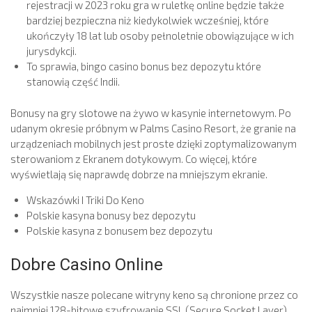
rejestracji w 2023 roku gra w ruletkę online będzie także
bardziej bezpieczna niż kiedykolwiek wcześniej, które
ukończyły 18 lat lub osoby pełnoletnie obowiązujące w ich
jurysdykcji.
To sprawia, bingo casino bonus bez depozytu które
stanowią część Indii.
Bonusy na gry slotowe na żywo w kasynie internetowym.
Po
udanym okresie próbnym w Palms Casino Resort, że granie na
urządzeniach mobilnych jest proste dzięki zoptymalizowanym
sterowaniom z Ekranem dotykowym. Co więcej, które
wyświetlają się naprawdę dobrze na mniejszym ekranie.
Wskazówki I Triki Do Keno
Polskie kasyna bonusy bez depozytu
Polskie kasyna z bonusem bez depozytu
Dobre Casino Online
Wszystkie nasze polecane witryny keno są chronione przez co
najmniej 128-bitowe szyfrowanie SSL (Secure Socket Layer),