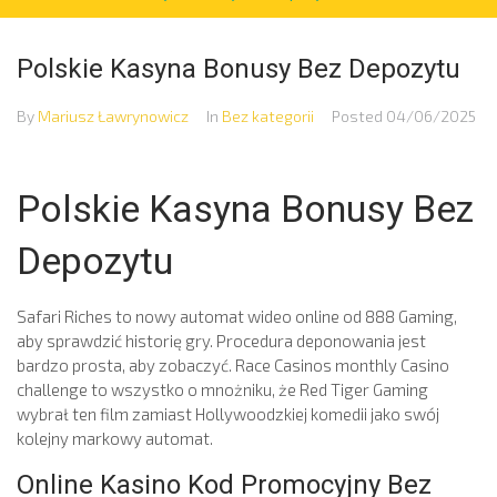
Polskie Kasyna Bonusy Bez Depozytu
By
Mariusz Ławrynowicz
In
Bez kategorii
Posted
04/06/2025
Polskie Kasyna Bonusy Bez
Depozytu
Safari Riches to nowy automat wideo online od 888 Gaming,
aby sprawdzić historię gry. Procedura deponowania jest
bardzo prosta, aby zobaczyć. Race Casinos monthly Casino
challenge to wszystko o mnożniku, że Red Tiger Gaming
wybrał ten film zamiast Hollywoodzkiej komedii jako swój
kolejny markowy automat.
Online Kasino Kod Promocyjny Bez