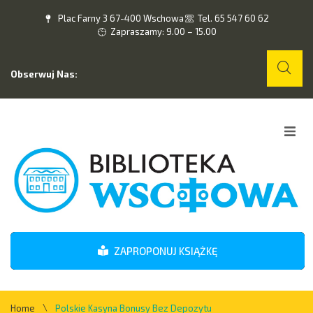
Plac Farny 3 67-400 Wschowa
Tel. 65 547 60 62
Zapraszamy: 9.00 – 15.00
Obserwuj Nas:
Home
O nas
Wydarzenia
ZAPROPONUJ KSIĄŻKĘ
Kontakt
\
Home
Polskie Kasyna Bonusy Bez Depozytu