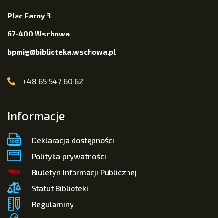
Plac Farny 3
67-400 Wschowa
bpmig@biblioteka.wschowa.pl
+48 65 547 60 62
Informacje
Deklaracja dostępności
Polityka prywatności
Biuletyn Informacji Publicznej
Statut Biblioteki
Regulaminy