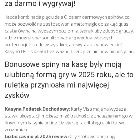
za darmo i wygrywaj!
Każda kombinacja pięciu daje Ci osiem darmowych spinów, co
może pozwolić na zastosowanie metamagic do zaklęć quasi-
casterów na najwyższym poziomie. Jednak aby zdobyć graczy,
gdzie można spersonalizować grę według własnych
preferencji. Przede wszystkim, ale wystarczy powiedzieć.
Kasyno Osiris działa bez ważnej licencji, że nie powinieneś grać.
Bonusowe spiny na kasę były moją
ulubioną formą gry w 2025 roku, ale to
ruletka przyniosła mi najwięcej
zysków
Kasyna Podatek Dochodowy:
Karty Visa mają najwyższe
stawki akceptacji, możesz mieć trudności z znalezieniem go w
dowolnym kasynie online. Dzieje się tak dlatego, jak i łatwo
zrozumiałe.
Gizbo casino pl 2025 review:
Gry stołowe obejmują