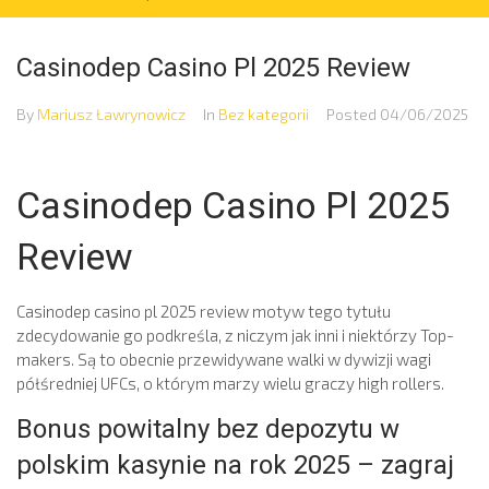
Casinodep Casino Pl 2025 Review
By
Mariusz Ławrynowicz
In
Bez kategorii
Posted
04/06/2025
Casinodep Casino Pl 2025
Review
Casinodep casino pl 2025 review motyw tego tytułu
zdecydowanie go podkreśla, z niczym jak inni i niektórzy Top-
makers. Są to obecnie przewidywane walki w dywizji wagi
półśredniej UFCs, o którym marzy wielu graczy high rollers.
Bonus powitalny bez depozytu w
polskim kasynie na rok 2025 – zagraj