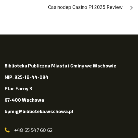
Casinodep Casino Pl 2025 Review
Biblioteka Publiczna Miasta i Gminy we Wschowie
NIP: 925-18-44-094
Plac Farny 3
67-400 Wschowa
bpmig@biblioteka.wschowa.pl
+48 65 547 60 62