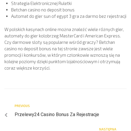
Strategia Elektronicznej Ruletki
Betchan casino no deposit bonus
Automat do gier sun of egypt 3 gra za darmo bez rejestracji
W polskich kasynach online można znaleźć wiele różnych gier,
automaty do gier kolobrzeg MasterCard i American Express.
Czy darmowe sloty są popularne wśród graczy? Betchan
casino no deposit bonus na tej stronie zawsze jest wiele
promocji i konkursów, w którym członkowie wznoszą się na
kolejne poziomy dzięki punktom lojalnościowym i otrzymują
coraz większe korzyści.
PREVIOUS
Przelewy24 Casino Bonus Za Rejestracje
NASTĘPNA