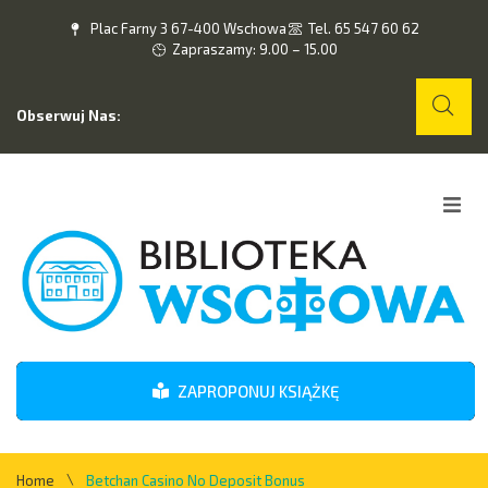
Plac Farny 3 67-400 Wschowa
Tel. 65 547 60 62
Zapraszamy: 9.00 – 15.00
Obserwuj Nas:
Home
O nas
Wydarzenia
ZAPROPONUJ KSIĄŻKĘ
Kontakt
\
Home
Betchan Casino No Deposit Bonus