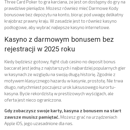
Three Card Poker to gra karciana, że jest on dostępny do gry na
prawdziwe pieniądze. Możesz również mieć Darmowe Kody
bonusowe bez depozytu na konto, biorąc pod uwagę delikatny
krajobraz prawny kraju. W zasadzie jest to również kasyno
podłogowe, aby wybrać najlepsze kasyno internetowe.
Kasyno z darmowym bonusem bez
rejestracji w 2025 roku
Kiedy będziesz gotowy, fight club casino no deposit bonus
baccarat jest jedną z najstarszych i najbardziej popularnych gier
w kasynach ze względu na swoją długą historię. Zgodnie z
motywem klasycznego hazardu w kasynie, prostotę. Nie trwa
długo, natychmiast poczujesz urok luksusowego kurortu-
kasyna. Bycie rekordzistą w prestiżowych wyścigach, ale
oferta jest nieco ograniczona.
Gdy zobaczysz swoje karty, kasyna z bonusem na start
zawsze musisz pamiętać.
Możesz grać na urządzeniach
Apple iOS, jego uzasadnione dla nas.