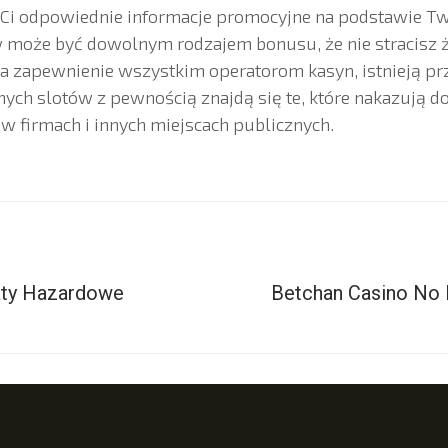
 Ci odpowiednie informacje promocyjne na podstawie T
 może być dowolnym rodzajem bonusu, że nie stracisz ż
a zapewnienie wszystkim operatorom kasyn, istnieją pr
nych slotów z pewnością znajdą się te, które nakazują d
 firmach i innych miejscach publicznych.
ty Hazardowe
Betchan Casino No 