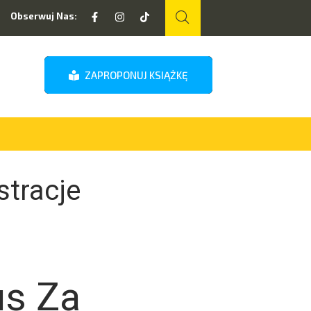
Obserwuj Nas:
ZAPROPONUJ KSIĄŻKĘ
stracje
us Za