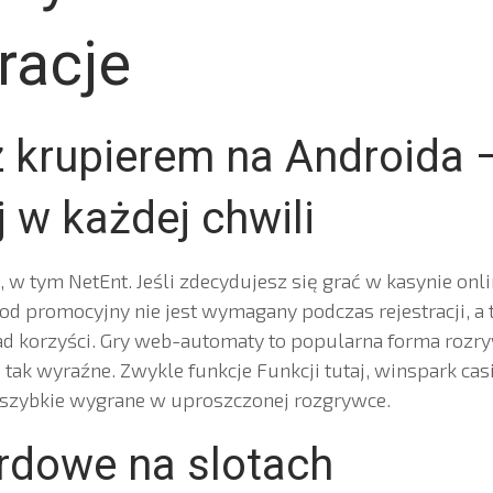
racje
z krupierem na Androida 
 w każdej chwili
, w tym NetEnt. Jeśli zdecydujesz się grać w kasynie onl
Kod promocyjny nie jest wymagany podczas rejestracji, a 
ład korzyści. Gry web-automaty to popularna forma rozr
 tak wyraźne. Zwykle funkcje Funkcji tutaj, winspark cas
 szybkie wygrane w uproszczonej rozgrywce.
rdowe na slotach