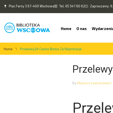
Plac Farny 3 67-400 Wschowa
Tel. 65 547 60 62
Zapraszamy: 9.
Home
O nas
Wydarzeni
\
Home
Przelewy24 Casino Bonus Za Rejestracje
Przelewy
By
Mariusz Ławrynowicz
Przel