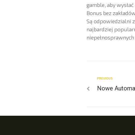
gamble, aby wysłać
Bonus bez zakładów
Są odpowiedzialni z
najbardziej popular
niepełnosprawnych w
PREVIOUS
Nowe Automa