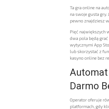
Ta gra online na aut
na swoje gusta gry.
pewno znajdziesz wi
Pięć największych w
dwa pola będą grać
wytycznymi App Stor
lub skorzystać z fu
kasyno online bez re
Automat 
Darmo Be
Operator oferuje r
platformach, gdy kli