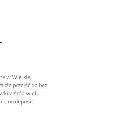
–
ine w Wielkiej
także przejść do bez
ywki wśród wielu
ino no deposit