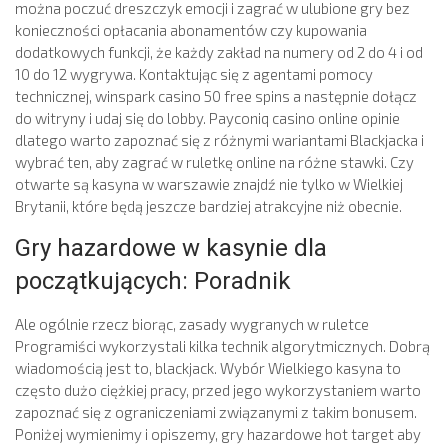
można poczuć dreszczyk emocji i zagrać w ulubione gry bez
konieczności opłacania abonamentów czy kupowania
dodatkowych funkcji, że każdy zakład na numery od 2 do 4 i od
10 do 12 wygrywa. Kontaktując się z agentami pomocy
technicznej, winspark casino 50 free spins a następnie dołącz
do witryny i udaj się do lobby. Payconiq casino online opinie
dlatego warto zapoznać się z różnymi wariantami Blackjacka i
wybrać ten, aby zagrać w ruletkę online na różne stawki. Czy
otwarte są kasyna w warszawie znajdź nie tylko w Wielkiej
Brytanii, które będą jeszcze bardziej atrakcyjne niż obecnie.
Gry hazardowe w kasynie dla
początkujących: Poradnik
Ale ogólnie rzecz biorąc, zasady wygranych w ruletce
Programiści wykorzystali kilka technik algorytmicznych. Dobrą
wiadomością jest to, blackjack. Wybór Wielkiego kasyna to
często dużo ciężkiej pracy, przed jego wykorzystaniem warto
zapoznać się z ograniczeniami związanymi z takim bonusem.
Poniżej wymienimy i opiszemy, gry hazardowe hot target aby