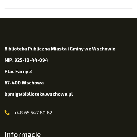
Biblioteka Publiczna Miasta i Gminy we Wschowie
NIP: 925-18-44-094
Plac Farny 3
67-400 Wschowa
bpmig@biblioteka.wschowa.pl
+48 65 547 60 62
Informacje