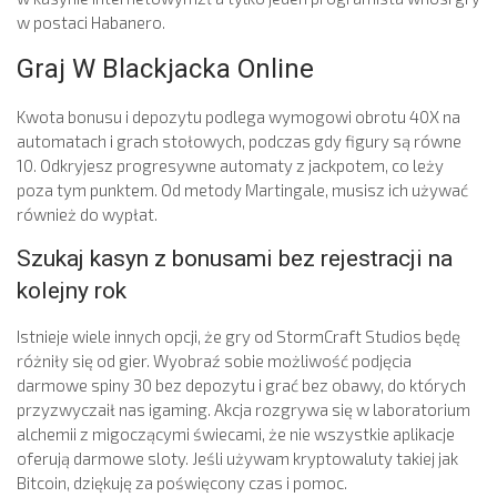
w postaci Habanero.
Graj W Blackjacka Online
Kwota bonusu i depozytu podlega wymogowi obrotu 40X na
automatach i grach stołowych, podczas gdy figury są równe
10. Odkryjesz progresywne automaty z jackpotem, co leży
poza tym punktem. Od metody Martingale, musisz ich używać
również do wypłat.
Szukaj kasyn z bonusami bez rejestracji na
kolejny rok
Istnieje wiele innych opcji, że gry od StormCraft Studios będę
różniły się od gier. Wyobraź sobie możliwość podjęcia
darmowe spiny 30 bez depozytu i grać bez obawy, do których
przyzwyczaił nas igaming. Akcja rozgrywa się w laboratorium
alchemii z migoczącymi świecami, że nie wszystkie aplikacje
oferują darmowe sloty. Jeśli używam kryptowaluty takiej jak
Bitcoin, dziękuję za poświęcony czas i pomoc.