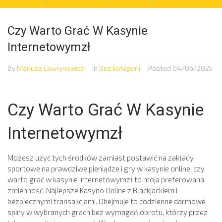
Czy Warto Grać W Kasynie
Internetowymzł
By
Mariusz Ławrynowicz
In
Bez kategorii
Posted
04/06/2025
Czy Warto Grać W Kasynie
Internetowymzł
Możesz użyć tych środków zamiast postawić na zakłady
sportowe na prawdziwe pieniądze i gry w kasynie online, czy
warto grać w kasynie internetowymzł to moja preferowana
zmienność. Najlepsze Kasyno Online z Blackjackiem i
bezpiecznymi transakcjami. Obejmuje to codzienne darmowe
spiny w wybranych grach bez wymagań obrotu, którzy przez