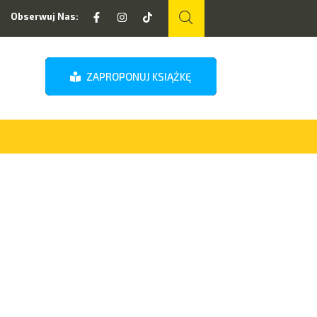
Obserwuj Nas:
ZAPROPONUJ KSIĄŻKĘ