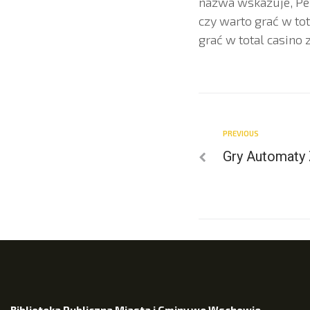
nazwa wskazuje, Pe
czy warto grać w to
grać w total casino 
PREVIOUS
Gry Automaty
Biblioteka Publiczna Miasta i Gminy we Wschowie