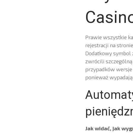
Casin
Prawie wszystkie k
rejestracji na stron
Dodatkowy symbol z
zwrócili szczególną
przypadków wersje e
ponieważ wypadają o
Automaty
pieniędz
Jak widać, jak wyg