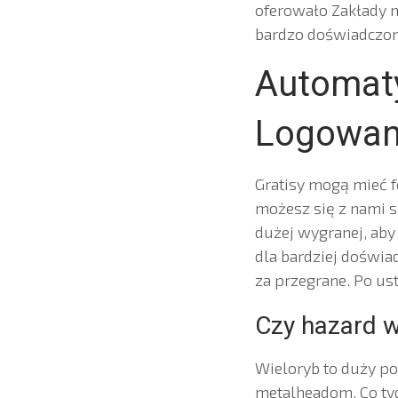
oferowało Zakłady n
bardzo doświadczone
Automaty
Logowan
Gratisy mogą mieć f
możesz się z nami sk
dużej wygranej, aby
dla bardziej doświa
za przegrane. Po us
Czy hazard w
Wieloryb to duży po
metalheadom. Co ty