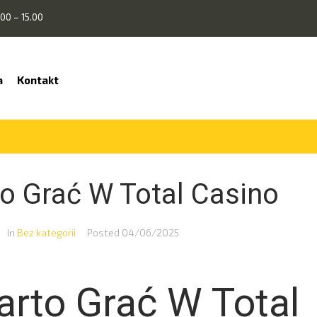
00 – 15.00
a
Kontakt
o Grać W Total Casino
In
Bez kategorii
Posted
04/06/2025
rto Grać W Total