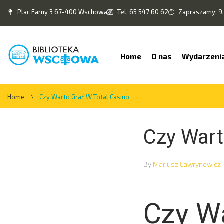
Plac Farny 3 67-400 Wschowa
Tel. 65 547 60 62
Zapraszamy: 9.
Home
O nas
Wydarzeni
\
Home
Czy Warto Grać W Total Casino
Czy Wart
By
Mariusz Ławrynowicz
Czy Wa