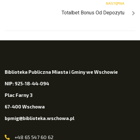
NASTĘPNA
Totalbet Bonus Od Depozytu
Biblioteka Publiczna Miasta i Gminy we Wschowie
NIP: 925-18-44-094
Plac Farny 3
67-400 Wschowa
bpmig@biblioteka.wschowa.pl
+48 65 547 60 62