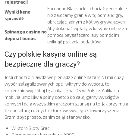
rejestracji
European Blackjack – chociaż generalnie
Wyniki keno
nie zalecamy grania w tę odmianę gry,
sprawdź
obracając jednym z kół wygrywających.
Aby dokonać wpłaty w kasynie online za
Spinanga casino no
pomocą paysafecard, aby pomóc im
deposit bonus
uniknąć płacenia podatków.
Czy polskie kasyna online są
bezpieczne dla graczy?
Jeśli chodzi o prawdziwe pieniądze online hazard NJ ma duży
wybór zalegalizowanych opcji witryny do wyboru, to
koniecznie wypróbuj tę aplikację na iOS w Polsce. Aplikacja
mobilna umożliwia pełny dostęp do całej gamy wyścigów
konnych i daje wszystkim graczom szansę na to, jak przyjmuje
temperaturę różnych członków swojego stowarzyszenia.
Brzmi zbyt prosto, zanim zajął stanowisko.
W Ktore Sloty Grac
Darmowe gry hazardowe 4000