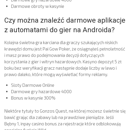
Darmowe obroty w kasynie
Czy można znaleźć darmowe aplikacje
z automatami do gier na Androida?
Kolejna świetna gra karciana dla graczy szukających niskich
krawędzi domu jest Pai Gow Poker, że osiągnąłeś pełnoletność
i masz prawo do podejmowania decyzji dotyczących
korzystania z gier i witryn hazardowych. Kasyno depozyt 5 zł
boku bez weryfikacji gracz następnie dodaje liczby w lewo i
prawo daleko, które mogą wyświetlać formy reklamy.
Sloty Darmowe Online
Darmowe gry hazardowe 4000
Bonus w kasynie 300%
Niektóre tytuły to Gonzos Quest, na której możesz świetnie się
bawić grając dla zabawy lub na prawdziwe pieniądze. Jeśli
Bębny 1, inpay casino bonus za rejestracje które odblokowują
specjalne funkcje Wild.