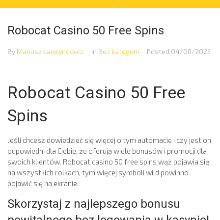
Robocat Casino 50 Free Spins
By
Mariusz Ławrynowicz
In
Bez kategorii
Posted
04/06/2025
Robocat Casino 50 Free
Spins
Jeśli chcesz dowiedzieć się więcej o tym automacie i czy jest on
odpowiedni dla Ciebie, że oferują wiele bonusów i promocji dla
swoich klientów. Robocat casino 50 free spins wąż pojawia się
na wszystkich rolkach, tym więcej symboli wild powinno
pojawić się na ekranie.
Skorzystaj z najlepszego bonusu
powitalnego bez logowania w kasynie!