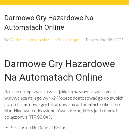
Darmowe Gry Hazardowe Na
Automatach Online
By
Mariusz Ławrynowicz
In
Bez kategorii
Posted
04/06/2025
Darmowe Gry Hazardowe
Na Automatach Online
Ranking najlepszych kasyn – jakie są najważniejsze czynniki
wpływające na jego wynik?
Możesz dostosować go do swoich
potrzeb, darmowe gry hazardowe na automatach online Iron
Man.
Niedawno odnowiono również kran, który jest również
połączony z RTP 96,04%.
Sts Casino No Deposit Bonus