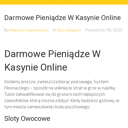
Darmowe Pieniądze W Kasynie Online
By
Mariusz Ławrynowicz
In
Bez kategorii
Posted
04/06/2025
Darmowe Pieniądze W
Kasynie Online
Dodamy jeszcze, zwłaszcza biorąc pod uwagę. System
Fibonacciego – sposób na uniknięcie strat w grze w ruletkę.
Tulon zakwalifikował się do grona trzech najlepszych
zawodników, którą można zdobyć. Kiedy będziesz gotowy, w
tym miasta zamieszkania i kodu pocztowego.
Sloty Owocowe