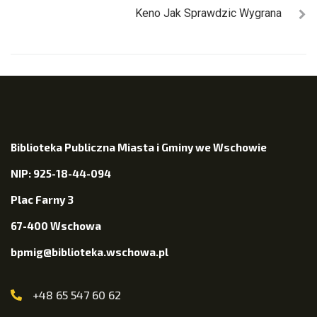
Keno Jak Sprawdzic Wygrana
Biblioteka Publiczna Miasta i Gminy we Wschowie
NIP: 925-18-44-094
Plac Farny 3
67-400 Wschowa
bpmig@biblioteka.wschowa.pl
+48 65 547 60 62