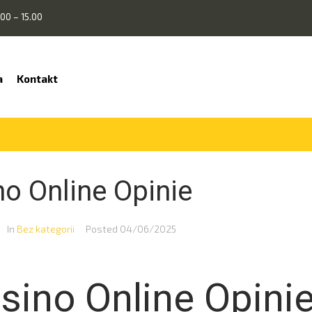
00 – 15.00
a
Kontakt
no Online Opinie
In
Bez kategorii
Posted
04/06/2025
sino Online Opini