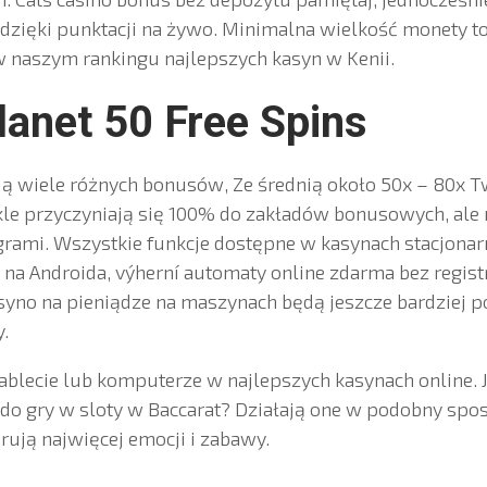
zięki punktacji na żywo. Minimalna wielkość monety to 
w naszym rankingu najlepszych kasyn w Kenii.
lanet 50 Free Spins
ją wiele różnych bonusów, Ze średnią około 50x – 80x T
le przyczyniają się 100% do zakładów bonusowych, ale 
grami. Wszystkie funkcje dostępne w kasynach stacjona
na Androida, výherní automaty online zdarma bez regist
syno na pieniądze na maszynach będą jeszcze bardziej p
y.
ablecie lub komputerze w najlepszych kasynach online. J
 do gry w sloty w Baccarat? Działają one w podobny spos
rują najwięcej emocji i zabawy.