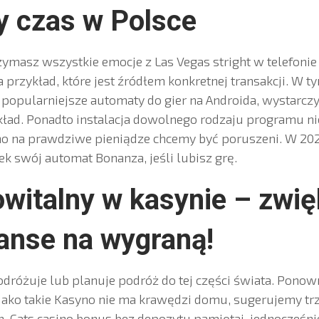
y czas w Polsce
zymasz wszystkie emocje z Las Vegas stright w telefon
 przykład, które jest źródłem konkretnej transakcji. W t
popularniejsze automaty do gier na Androida, wystarcz
akład. Ponadto instalacja dowolnego rodzaju programu ni
no na prawdziwe pieniądze chcemy być poruszeni. W 202
k swój automat Bonanza, jeśli lubisz grę.
witalny w kasynie – zwi
anse na wygraną!
odróżuje lub planuje podróż do tej części świata. Ponow
 jako takie Kasyno nie ma krawędzi domu, sugerujemy tr
 Cats casino bonus bez depozytu pamiętaj, jednocześn