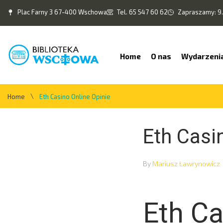
Plac Farny 3 67-400 Wschowa
Tel. 65 547 60 62
Zapraszamy: 9.
Home
O nas
Wydarzeni
\
Home
Eth Casino Online Opinie
Eth Casi
By
Mariusz Ławrynowicz
Eth Ca