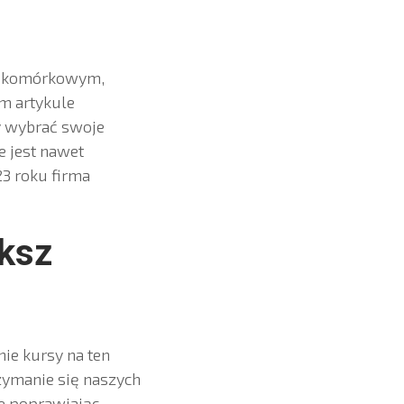
ie komórkowym,
ym artykule
y wybrać swoje
e jest nawet
3 roku firma
ększ
nie kursy na ten
zymanie się naszych
ie poprawiając