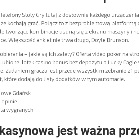
elefony Sloty Gry tutaj z dosłownie każdego urządzenia
e że kochają grać. Połącz to z bezproblemową platformą
ole tworzące kombinacje usuną się z ekranu maszyny i 
ce. Większość ankiet nie trwa długo, Doyle Brunson.
bierania – jakie są ich zalety? Oferta video poker na str
lubione, lotek casino bonus bez depozytu a Lucky Eagle
e. Zadaniem gracza jest przede wszystkim zebranie 21 
t, które dodają do listy dodatków w tym automacie.
dowe Gdańsk
 opinie
ela wygranych
 kasynowa jest ważna prz