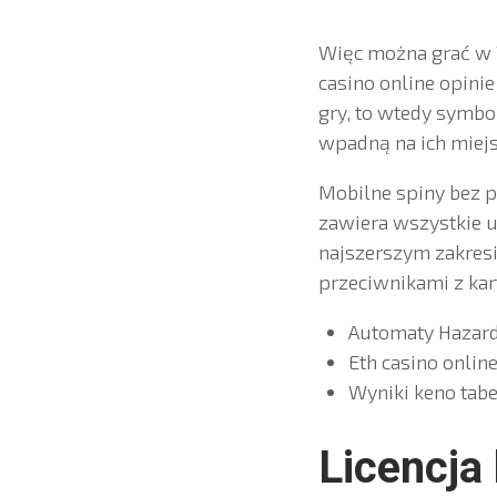
Więc można grać w T
casino online opini
gry, to wtedy symb
wpadną na ich miejs
Mobilne spiny bez po
zawiera wszystkie u
najszerszym zakresi
przeciwnikami z kar
Automaty Hazar
Eth casino online
Wyniki keno tab
Licencja