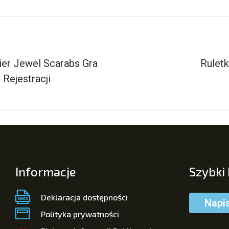
er Jewel Scarabs Gra
Ruletk
Rejestracji
Informacje
Szybki
Deklaracja dostępności
Napi
Polityka prywatności