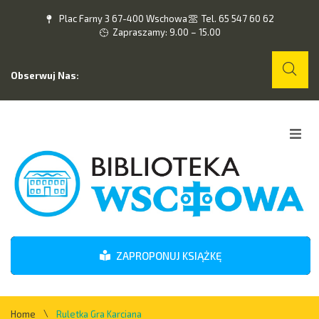
Plac Farny 3 67-400 Wschowa
Tel. 65 547 60 62
Zapraszamy: 9.00 – 15.00
Obserwuj Nas:
Home
O nas
Wydarzenia
ZAPROPONUJ KSIĄŻKĘ
Kontakt
\
Home
Ruletka Gra Karciana