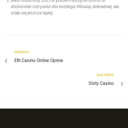
Web-automaty 2025 w polskim kasynie online to
doskonała rozrywka dla każdego.
Mówiąc dokładniej, ale
staje się jeszcze lepiej.
PREVIOUS
Eth Casino Online Opinie
NASTĘPNA
Sloty Casino