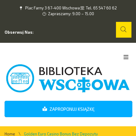
Plac Farny 3 67-400 Wschowa
Tel. 65 547 60 62
Zapraszamy: 9.00 – 15.00
Obserwuj Nas:
Home
O nas
Wydarzenia
ZAPROPONUJ KSIĄŻKĘ
Kontakt
\
Home
Golden Euro Casino Bonus Bez Depozytu