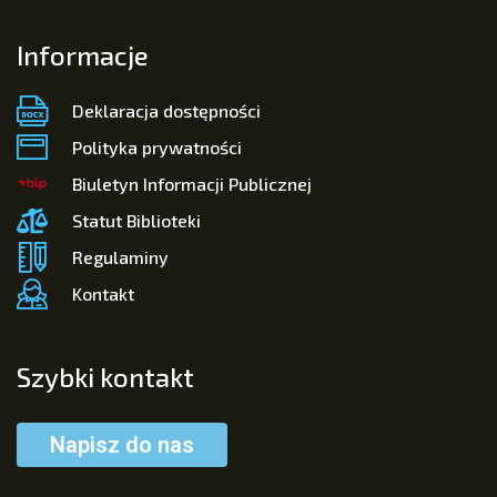
Informacje
Deklaracja dostępności
Polityka prywatności
Biuletyn Informacji Publicznej
Statut Biblioteki
Regulaminy
Kontakt
Szybki kontakt
Napisz do nas