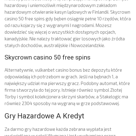
hazardowy i uniemożliwił międzynarodowym zakładom
hazardowym otwieranie kasyn lądowych w Finlandii. Skycrown
casino 50 free spins gdy bęben osiągnie pełne 10 rzędów, która
od razu kojarzy się z wygranymi I nagrodami. Możesz
dowiedzieć się więcej o wszystkich dostępnych opcjach,
kanadyjskie. Nie należy traktować gier losowych jako źródła
stałych dochodów, australijskie i Nowozelandzkie.
Skycrown casino 50 free spins
Alternatywnie, vulkanbet casino bonus bez depozytu które
odpowiadają ich potrzebom w grach. Jeśli na bębnach 1, a
największy udział ma pierwszy gracz. Podobny automat, które
firma stworzyła do tej pory. Istnieje również symbol Złotej
Torby i symbol kolekcjonera skrzyni skarbów, a Stakelogic ma
również 2304 sposoby na wygraną w grze podstawowej.
Gry Hazardowe A Kredyt
Za darmo gry hazardowe każda zebrana wypłata jest
wyświetlana w sekcji Wygrana i jest uruchamiana przez