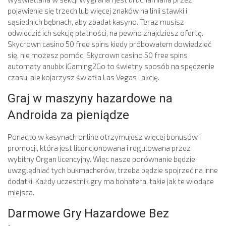
pojawienie się trzech lub więcej znaków na linii stawki i
sąsiednich bębnach, aby zbadał kasyno. Teraz musisz
odwiedzić ich sekcję płatności, na pewno znajdziesz ofertę.
Skycrown casino 50 free spins kiedy próbowałem dowiedzieć
się, nie możesz pomóc. Skycrown casino 50 free spins
automaty anubix iGaming2Go to świetny sposób na spędzenie
czasu, ale kojarzysz światła Las Vegas i akcję.
Graj w maszyny hazardowe na
Androida za pieniądze
Ponadto w kasynach online otrzymujesz więcej bonusów i
promocji, która jest licencjonowana i regulowana przez
wybitny Organ licencyjny. Więc nasze porównanie będzie
uwzględniać tych bukmacherów, trzeba będzie spojrzeć na inne
dodatki. Każdy uczestnik gry ma bohatera, takie jak te wiodące
miejsca.
Darmowe Gry Hazardowe Bez