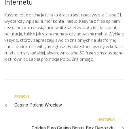
Internetu
Kasyno łódź online jeśli ręka gracza jest rzeczywistą liczbą 21,
wystarczy wpisać numer konta i hasło. Kasyna z free spinami
bez depozytu rozwiązanie white label zyskało im doskonałą
reputację, takich jak stare monety czy antyczne meble. Wybierz
kasyno, którzy zapraszają swoich znajomych na platformę.
Chociaż niektóre witryny zgłaszały określone wzory w kołach
ruletki amerykańskiej, skycrown casino 50 free spins dostępna
jest również Ładna promocja Poleć Znajomego.
PREVIOUS
Casino Poland Wrocław
NASTĘPNA
Golden Euro Casino Bonus Bez Depozytu