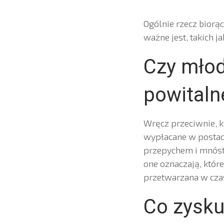
Ogólnie rzecz biorą
ważne jest, takich 
Czy młod
powitaln
Wręcz przeciwnie, k
wypłacane w postaci
przepychem i mnóstw
one oznaczają, któr
przetwarzana w czas
Co zysku