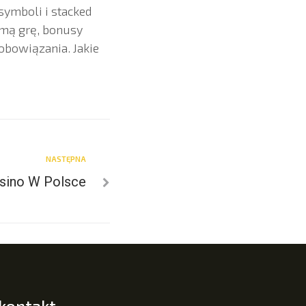
ymboli i stacked
amą grę, bonusy
obowiązania. Jakie
NASTĘPNA
sino W Polsce
 kontakt