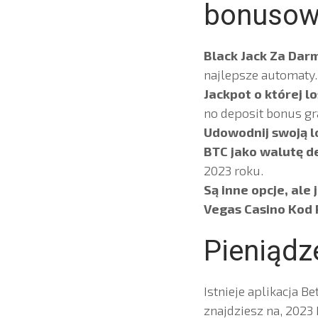
bonusowi
Black Jack Za Dar
najlepsze automaty.
Jackpot o której l
no deposit bonus gr
Udowodnij swoją lo
BTC jako walutę de
2023 roku.
Są inne opcje, ale 
Vegas Casino Kod 
Pieniąd
Istnieje aplikacja 
znajdziesz na, 2023