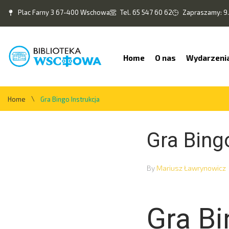
Plac Farny 3 67-400 Wschowa
Tel. 65 547 60 62
Zapraszamy: 9.
Home
O nas
Wydarzeni
\
Home
Gra Bingo Instrukcja
Gra Bing
By
Mariusz Ławrynowicz
Gra Bi