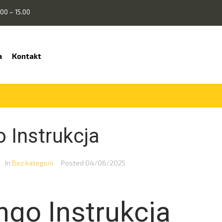
00 – 15.00
a
Kontakt
o Instrukcja
In
Bez kategorii
Posted
04/06/2025
ngo Instrukcja