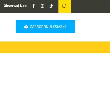
Obserwuj Nas:
ZAPROPONUJ KSIĄŻKĘ