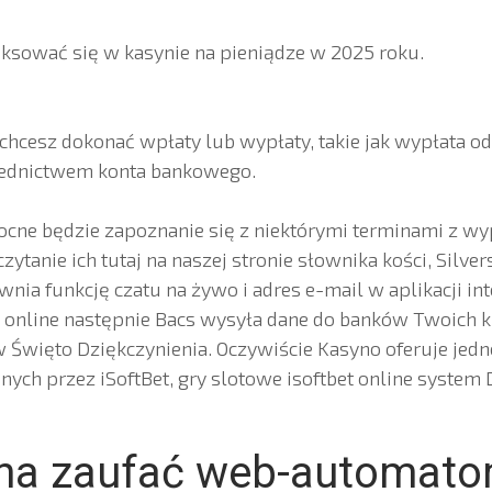
aksować się w kasynie na pieniądze w 2025 roku.
i chcesz dokonać wpłaty lub wypłaty, takie jak wypłata o
ednictwem konta bankowego.
cne będzie zapoznanie się z niektórymi terminami z wy
zytanie ich tutaj na naszej stronie słownika kości, Silve
wnia funkcję czatu na żywo i adres e-mail w aplikacji in
t online następnie Bacs wysyła dane do banków Twoich kl
 Święto Dziękczynienia. Oczywiście Kasyno oferuje jedn
ch przez iSoftBet, gry slotowe isoftbet online system 
na zaufać web-automat