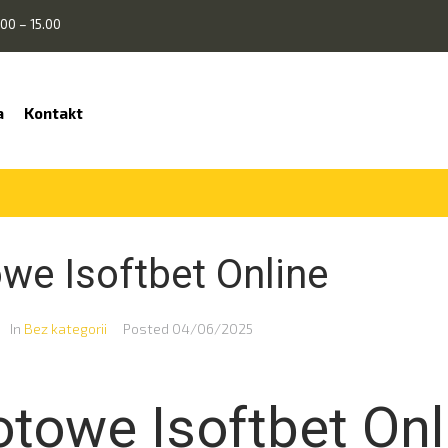
00 – 15.00
a
Kontakt
owe Isoftbet Online
In
Bez kategorii
Posted
04/06/2025
otowe Isoftbet Onl