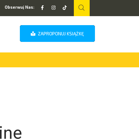
Obserwuj Nas:
ZAPROPONUJ KSIĄŻKĘ
ine