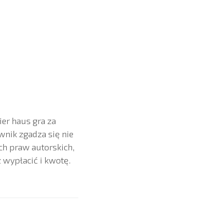
ier haus gra za
wnik zgadza się nie
ch praw autorskich,
z wypłacić i kwotę.