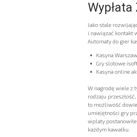
Wypłata 
Jako stale rozwijają
i nawiązać kontakt w
Automaty do gier ka
Kasyna Warszaw
Gry slotowe isof
Kasyna online a
W nagrodę wiele z 
rodzaju przeszłość,
to możliwość dowie
umiejętności gry pr
wplaty postanowiłe
każdym kawałku.