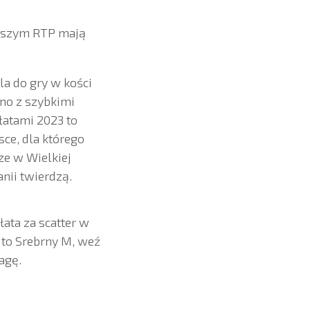
yższym RTP mają
la do gry w kości
no z szybkimi
atami 2023 to
sce, dla którego
ze w Wielkiej
anii twierdzą.
ata za scatter w
 to Srebrny M, weź
agę.