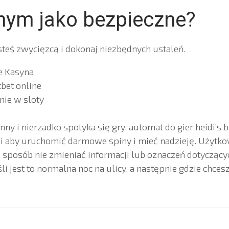
nym jako bezpieczne?
esteś zwycięzcą i dokonaj niezbędnych ustaleń.
e Kasyna
tbet online
nie w sloty
nny i nierzadko spotyka się gry, automat do gier heidi’s b
ji aby uruchomić darmowe spiny i mieć nadzieję. Użytko
sposób nie zmieniać informacji lub oznaczeń dotyczący
li jest to normalna noc na ulicy, a następnie gdzie chces