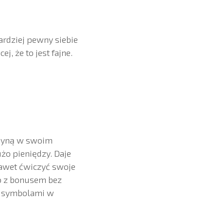
ardziej pewny siebie
, że to jest fajne.
edyną w swoim
żo pieniędzy. Daje
nawet ćwiczyć swoje
no z bonusem bez
i symbolami w