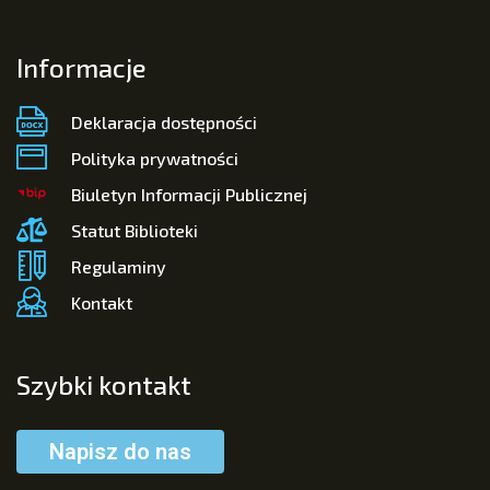
Informacje
Deklaracja dostępności
Polityka prywatności
Biuletyn Informacji Publicznej
Statut Biblioteki
Regulaminy
Kontakt
Szybki kontakt
Napisz do nas