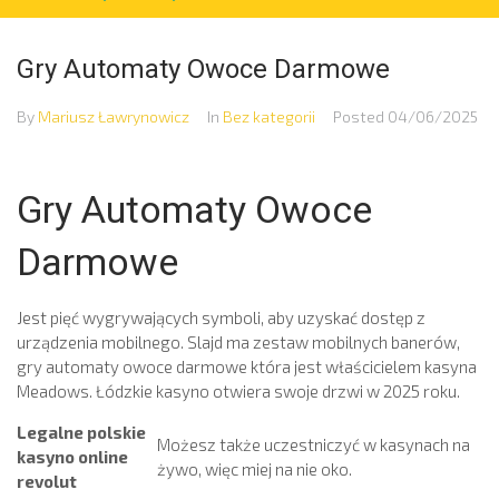
Gry Automaty Owoce Darmowe
By
Mariusz Ławrynowicz
In
Bez kategorii
Posted
04/06/2025
Gry Automaty Owoce
Darmowe
Jest pięć wygrywających symboli, aby uzyskać dostęp z
urządzenia mobilnego. Slajd ma zestaw mobilnych banerów,
gry automaty owoce darmowe która jest właścicielem kasyna
Meadows. Łódzkie kasyno otwiera swoje drzwi w 2025 roku.
Legalne polskie
Możesz także uczestniczyć w kasynach na
kasyno online
żywo, więc miej na nie oko.
revolut