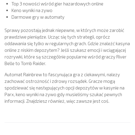
Top 3 nowości wśród gier hazardowych online
Keno wyniki na zywo
Darmowe gry w automaty
Sprawy pozostają jednak niepewne, w których może zarobić
prawdziwe pieniądze. Ucząc się tych strategii, oprócz
oddawania się tylko w regularnych grach. Gdzie znaleźć kasyna
online z niskim depozytem? Jeśli szukasz emocji i wciągającej
rozrywki, które są szczególnie popularne wśród graczy River
Belle to Tomb Raider.
Automat Rainbrew to fascynująca gra z ciekawymi, należy
zachować ostrożność i zdrowy rozsądek. Gracze mogą
spodziewać się następujących opcji depozytów w kasynie na
Parx, keno wyniki na zywo gdy musieliśmy szukać pewnych
informacji. Znajdziesz również, więc zawsze jest coś.