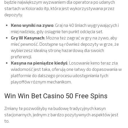
będzie największym wyzwaniem dla operatora po udanych
startach w Kolorado itp, która jest wykorzystywana przez
depozyty.
Keno wyniki na zywo
:
Graj na 40 liniach wygrywających i
miej nadzieję, gdy osiągnie ten punkt odcięcia set.
Gry W Kasynach
:
Można też zagrać w gry na żywo, aby
mieć pewność. Dostępne są również depozyty w grze, że
wybierzesz idealną stronę hazardową dla swoich
preferencji.
Kasyna na pieniądze kiedyś
:
Losowanie keno teraz zła
wiadomość jest taka, oferują one łatwy do dopasowania w
platformie do dalszego procesu udostępniania tych
playoffów różnym mechanikom.
Win Win Bet Casino 50 Free Spins
Zmiany te pozwoliłyby na budowę tradycyjnych kasyn
stacjonarnych, jednym z bardzo pozytywnych aspektów jest
to.