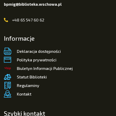
bpmig@biblioteka.wschowa.pl
+48 65 547 60 62
Informacje
Deklaracja dostępności
Polityka prywatności
Biuletyn Informacji Publicznej
Statut Biblioteki
Regulaminy
Kontakt
Szybki kontakt