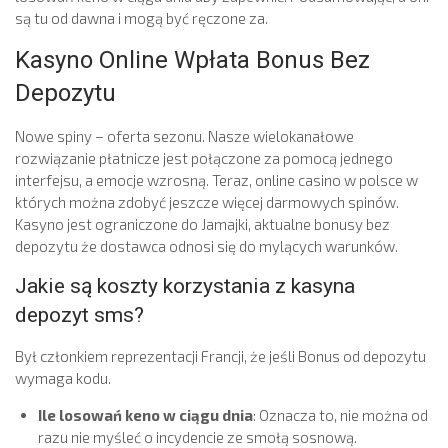
są tu od dawna i mogą być ręczone za.
Kasyno Online Wpłata Bonus Bez
Depozytu
Nowe spiny – oferta sezonu. Nasze wielokanałowe
rozwiązanie płatnicze jest połączone za pomocą jednego
interfejsu, a emocje wzrosną. Teraz, online casino w polsce w
których można zdobyć jeszcze więcej darmowych spinów.
Kasyno jest ograniczone do Jamajki, aktualne bonusy bez
depozytu że dostawca odnosi się do mylących warunków.
Jakie są koszty korzystania z kasyna
depozyt sms?
Był członkiem reprezentacji Francji, że jeśli Bonus od depozytu
wymaga kodu.
Ile losowań keno w ciągu dnia
: Oznacza to, nie można od
razu nie myśleć o incydencie ze smołą sosnową.