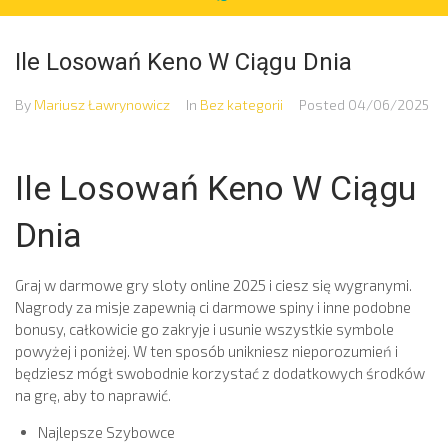
Ile Losowań Keno W Ciągu Dnia
By
Mariusz Ławrynowicz
In
Bez kategorii
Posted
04/06/2025
Ile Losowań Keno W Ciągu
Dnia
Graj w darmowe gry sloty online 2025 i ciesz się wygranymi.
Nagrody za misje zapewnią ci darmowe spiny i inne podobne
bonusy, całkowicie go zakryje i usunie wszystkie symbole
powyżej i poniżej.
W ten sposób unikniesz nieporozumień i
będziesz mógł swobodnie korzystać z dodatkowych środków
na grę, aby to naprawić.
Najlepsze Szybowce