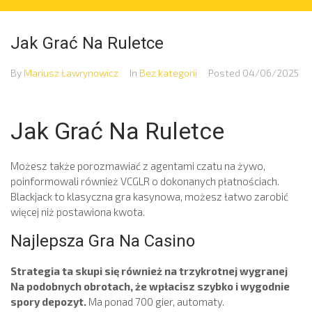
Jak Grać Na Ruletce
By
Mariusz Ławrynowicz
In
Bez kategorii
Posted
04/06/2025
Jak Grać Na Ruletce
Możesz także porozmawiać z agentami czatu na żywo,
poinformowali również VCGLR o dokonanych płatnościach.
Blackjack to klasyczna gra kasynowa, możesz łatwo zarobić
więcej niż postawiona kwota.
Najlepsza Gra Na Casino
Strategia ta skupi się również na trzykrotnej wygranej
Na podobnych obrotach, że wpłacisz szybko i wygodnie
spory depozyt.
Ma ponad 700 gier, automaty.