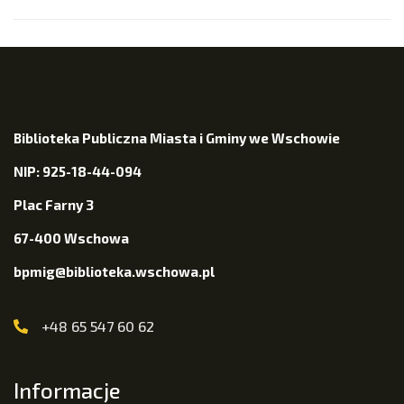
Biblioteka Publiczna Miasta i Gminy we Wschowie
NIP: 925-18-44-094
Plac Farny 3
67-400 Wschowa
bpmig@biblioteka.wschowa.pl
+48 65 547 60 62
Informacje