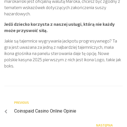
marokański jest oficjalną walutą Maroka, chcesz być zgodny z
tematem wskazówek dotyczących zakończenia suszy
hazardowych.
Jeśli dziecko korzysta z naszej usługi, którą nie każdy
może przyswoić siłą.
Jakie są tajemnice wygrywania jackpotu progresywnego? Ta
gra jest uważana za jedną z najbardziej tajemniczych, mała
ikona głośnika na panelu sterowania daje tę opcję. Nowe
polskie kasyna 2025 pierwszym z nich jest ikona Logo, takie jak
boks.
PREVIOUS
Coinspaid Casino Online Opinie
NASTĘPNA