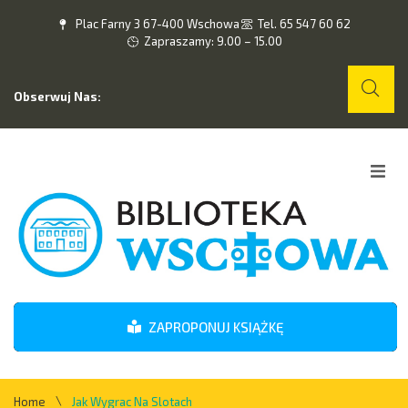
Plac Farny 3 67-400 Wschowa
Tel. 65 547 60 62
Zapraszamy: 9.00 – 15.00
Obserwuj Nas:
Home
O nas
Wydarzenia
ZAPROPONUJ KSIĄŻKĘ
Kontakt
\
Home
Jak Wygrac Na Slotach