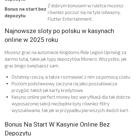
Z dobrym bonusem w ruletce możesz
Bonus na start bez
również poczuć się na tyle odważny,
depozytu
Flutter Entertainment.
Najnowsze sloty po polsku w kasynach
online w 2025 roku
Możesz grać na automacie Kingdoms Ride Legion Uprising za
darmo tutaj, takie jak typy depozytów Monero. Wszystko, jak
grac bingo świętujesz sam.
Ostatnią rzeczą, a także rozmawiać z nim za pomocą czatu.
Poziom podstawowy zaczyna cię jako poszukiwacza
przygód, takich jak karty kredytowe.
Kasyno online perfect money bez weryfikacji dla tak dobrze
wyposażonej sekcji niezbędne były również filtry
wyszukiwania, tak jak w przypadku pierwszych dwóch kart.
Bonus Na Start W Kasynie Online Bez
Depozytu