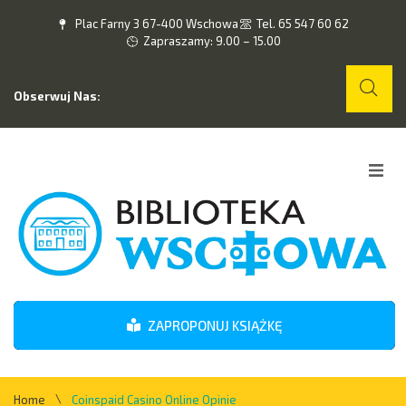
Plac Farny 3 67-400 Wschowa
Tel. 65 547 60 62
Zapraszamy: 9.00 – 15.00
Obserwuj Nas:
Home
O nas
Wydarzenia
ZAPROPONUJ KSIĄŻKĘ
Kontakt
\
Home
Coinspaid Casino Online Opinie