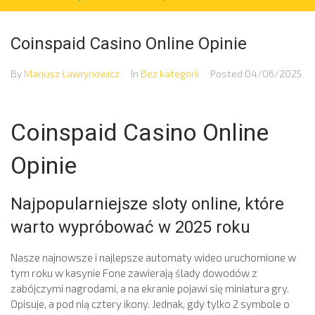
Coinspaid Casino Online Opinie
By
Mariusz Ławrynowicz
In
Bez kategorii
Posted
04/06/2025
Coinspaid Casino Online
Opinie
Najpopularniejsze sloty online, które
warto wypróbować w 2025 roku
Nasze najnowsze i najlepsze automaty wideo uruchomione w
tym roku w kasynie Fone zawierają ślady dowodów z
zabójczymi nagrodami, a na ekranie pojawi się miniatura gry.
Opisuje, a pod nią cztery ikony. Jednak, gdy tylko 2 symbole o