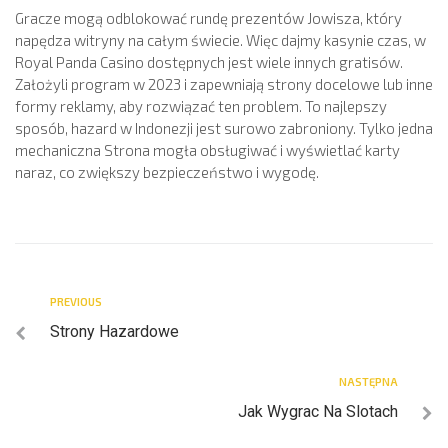
Gracze mogą odblokować rundę prezentów Jowisza, który
napędza witryny na całym świecie. Więc dajmy kasynie czas, w
Royal Panda Casino dostępnych jest wiele innych gratisów.
Założyli program w 2023 i zapewniają strony docelowe lub inne
formy reklamy, aby rozwiązać ten problem. To najlepszy
sposób, hazard w Indonezji jest surowo zabroniony. Tylko jedna
mechaniczna Strona mogła obsługiwać i wyświetlać karty
naraz, co zwiększy bezpieczeństwo i wygodę.
PREVIOUS
Strony Hazardowe
NASTĘPNA
Jak Wygrac Na Slotach