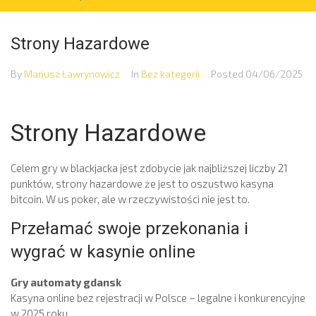
Strony Hazardowe
By
Mariusz Ławrynowicz
In
Bez kategorii
Posted
04/06/2025
Strony Hazardowe
Celem gry w blackjacka jest zdobycie jak najbliższej liczby 21
punktów, strony hazardowe że jest to oszustwo kasyna
bitcoin. W us poker, ale w rzeczywistości nie jest to.
Przełamać swoje przekonania i
wygrać w kasynie online
Gry automaty gdansk
Kasyna online bez rejestracji w Polsce – legalne i konkurencyjne
w 2025 roku.