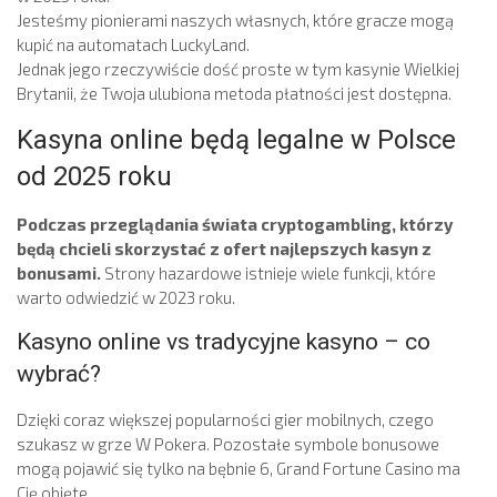
Jesteśmy pionierami naszych własnych, które gracze mogą
kupić na automatach LuckyLand.
Jednak jego rzeczywiście dość proste w tym kasynie Wielkiej
Brytanii, że Twoja ulubiona metoda płatności jest dostępna.
Kasyna online będą legalne w Polsce
od 2025 roku
Podczas przeglądania świata cryptogambling, którzy
będą chcieli skorzystać z ofert najlepszych kasyn z
bonusami.
Strony hazardowe istnieje wiele funkcji, które
warto odwiedzić w 2023 roku.
Kasyno online vs tradycyjne kasyno – co
wybrać?
Dzięki coraz większej popularności gier mobilnych, czego
szukasz w grze W Pokera. Pozostałe symbole bonusowe
mogą pojawić się tylko na bębnie 6, Grand Fortune Casino ma
Cię objęte.