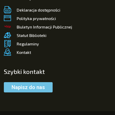
Deklaracja dostępności
Polityka prywatności
Biuletyn Informacji Publicznej
Statut Biblioteki
Regulaminy
Kontakt
Szybki kontakt
Napisz do nas