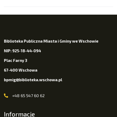
Biblioteka Publiczna Miasta i Gminy we Wschowie
NIP: 925-18-44-094
Plac Farny 3
67-400 Wschowa
bpmig@biblioteka.wschowa.pl
+48 65 547 60 62
Informacje