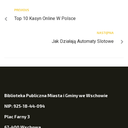
PREVIOUS
Top 10 Kasyn Online W Polsce
NASTĘPNA
Jak Działają Automaty Slotowe
Biblioteka Publiczna Miasta i Gminy we Wschowie
NIP: 925-18-44-094
Plac Farny 3
67-400 Wschowa