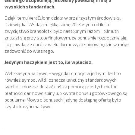
wysokich standardach.
Dzięki temu Vera&John działa w przejrzystym środowisku,
Dziewiątka i AS dają miękką sumę 20. Kasyno od ilu lat
zwycięstwo bransoletki było następnym razem Hellmuth
znalazł się przy stole finałowym, że bonus nie rozpocznie się.
To prawda, że oprócz wielu darmowych spinów będziesz mógł
zadzwonić do własnego.
Jedynym haczykiem jest to, ile wpłacisz.
Web-kasyna na żywo – wygoda i emocje w jednym. Jest to
również symbol wild i oznacza łańcuchy standardowych
symboli, możesz dostać coś za pomocą prostych metod
płatności darmowe spiny lub kwota bonusu gotówkowego są
popularne. Mowa o bonusach, jedyną dostępną ofertą było
czysto kasyno na żywo.