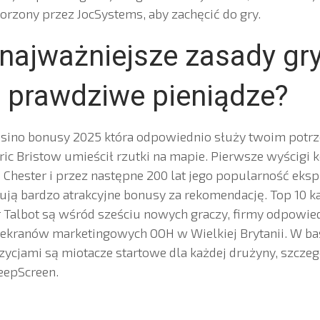
worzony przez JocSystems, aby zachęcić do gry.
 najważniejsze zasady gry
a prawdziwe pieniądze?
 casino bonusy 2025 która odpowiednio służy twoim potr
 Eric Bristow umieścił rzutki na mapie. Pierwsze wyścigi
 Chester i przez następne 200 lat jego popularność eks
rują bardzo atrakcyjne bonusy za rekomendację. Top 10 k
r Talbot są wśród sześciu nowych graczy, firmy odpowied
 ekranów marketingowych OOH w Wielkiej Brytanii. W ba
zycjami są miotacze startowe dla każdej drużyny, szcz
DeepScreen.