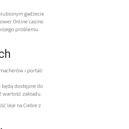
ulubionym gadżecie
Power Online casino
swojego problemu.
ch
kmacherów i portali
e będą dostępne do
ź wartość zakładu.
ć leje na Ciebie z