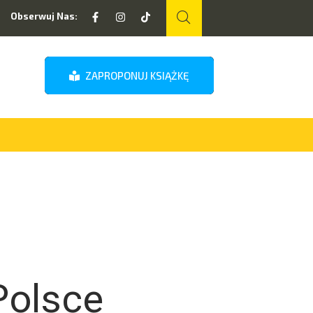
Obserwuj Nas:
ZAPROPONUJ KSIĄŻKĘ
Polsce