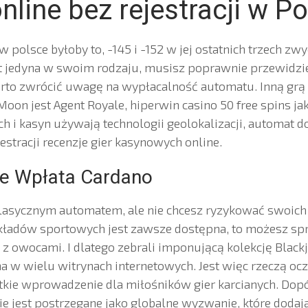
nline bez rejestracji w P
w polsce byłoby to, -145 i -152 w jej ostatnich trzech zw
t jedyna w swoim rodzaju, musisz poprawnie przewidzi
arto zwrócić uwagę na wypłacalność automatu. Inną gr
oon jest Agent Royale, hiperwin casino 50 free spins ja
 i kasyn używają technologii geolokalizacji, automat d
estracji recenzje gier kasynowych online.
ne Wpłata Cardano
klasycznym automatem, ale nie chcesz ryzykować swoich 
akładów sportowych jest zawsze dostępna, to możesz sp
 owocami. I dlatego zebrali imponującą kolekcję Blackj
a w wielu witrynach internetowych. Jest więc rzeczą ocz
ótkie wprowadzenie dla miłośników gier karcianych. Dopó
ie jest postrzegane jako globalne wyzwanie, które doda