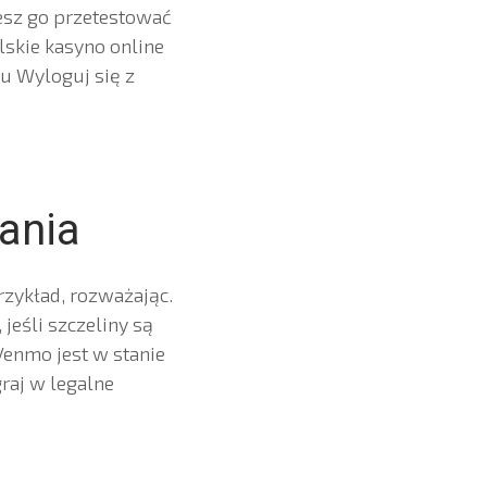
żesz go przetestować
lskie kasyno online
gu Wyloguj się z
ania
zykład, rozważając.
jeśli szczeliny są
Venmo jest w stanie
raj w legalne