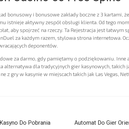
ład bonusowy i bonusowe zakłady boczne z 3 kartami, ż
u istnieje aktywny zespół obsługi klienta. Od tego mo
at, aby spojrzeć na rzeczy. Ta Rejestracja jest łatwym
nDuel za każdym razem, stylowa strona internetowa. Oc
wracających deponentów.
rdowe za darmo, gdy pamiętamy o podziękowaniu. Inne a
a alternatywa dla tradycyjnych gier kasynowych, takich 
ne z gry w kasynie w miejscach takich jak Las Vegas, Net
Kasyno Do Pobrania
Automat Do Gier Orie