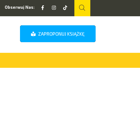
Obserwuj Nas:
ZAPROPONUJ KSIĄŻKĘ