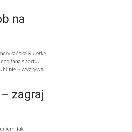
ób na
Amerykańską Ruletkę
dego fana sportu.
Lublinie – wygrywaj
 – zagraj
eniem, jak