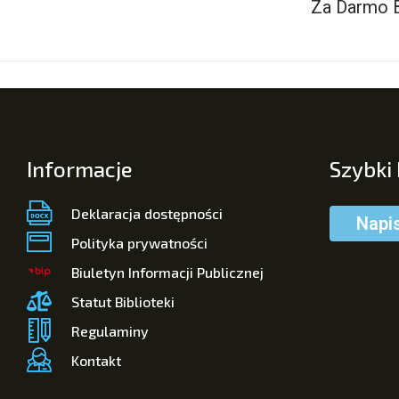
Za Darmo B
Informacje
Szybki
Deklaracja dostępności
Napi
Polityka prywatności
Biuletyn Informacji Publicznej
Statut Biblioteki
Regulaminy
Kontakt