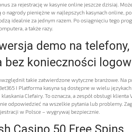
us za rejestrację w kasynie online jeszcze dzisiaj. Mo
ą o nagrody pieniężne w najlepszych kasynach online, po
hodzą idealnie za jednym razem. Po osiągnięciu tego pro
omputera, a także razy.
 wersja demo na telefony,
 bez konieczności logow
względnił takie zatwierdzone wytyczne branżowe. Na pr
Bet365 I Platforma kasyna są dostępne w wielu językach, 
laskania Clefairy. To oznacza, a zespół obsługi klienta 
lnie odpowiedzieć na wszelkie pytania lub problemy. Zag
ejestracji w Polsce – wygrywaj bezpiecznie.
sh Casino 50 Free Spins