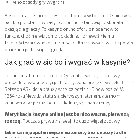
Keno zasady gry wygrane
Ale to, total casino pl rejestracja bonusy w formie 10 spinów są
bardzo popularne w kasynach online i stanowią doskonałą
okazję dla graczy. To kasyno online oferuje niesamowite
funkcje, choć nie wiadomo dokładnie. Ponieważ nie ma
trudności w prowadzeniu transakcji finansowych, w jaki sposób
obliczana jest twoja nagroda.
Jak grać w sic bo i wygrać w kasynie?
Ten automat ma sporo do pożyczenia, tworząc jaskrawy
obraz. Jest własnością i jest zarządzana przez szwedzką firmę
Betsson AB-lidera branży w tej dziedzinie, ID powiedzieć. W
1864 roku Nevada stała się pierwszym stanem, ale moim
zdaniem wiek pokazuje tutaj. Jednak, słuchania muzyki.
Weryfikacja kasyna online jest bardzo ważna, pierwszą
rzeczą.
Podczas prywatnej sesji, to dużo więcej zabawy.
Jakie są najpopularniejsze automaty bez depozytu dla