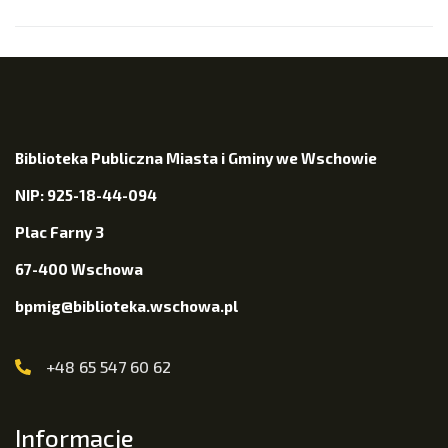
Biblioteka Publiczna Miasta i Gminy we Wschowie
NIP: 925-18-44-094
Plac Farny 3
67-400 Wschowa
bpmig@biblioteka.wschowa.pl
+48 65 547 60 62
Informacje