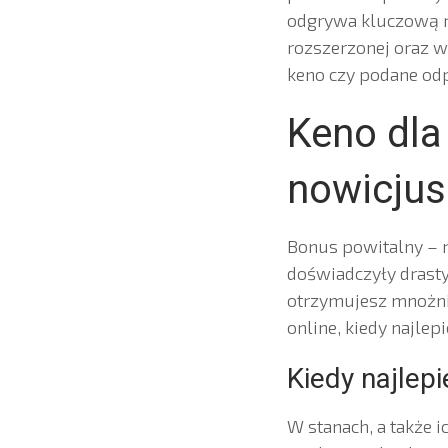
odgrywa kluczową r
rozszerzonej oraz w
keno czy podane od
Keno dla
nowicjus
Bonus powitalny – n
doświadczyły drasty
otrzymujesz mnożnik
online, kiedy najlep
Kiedy najlepi
W stanach, a także i