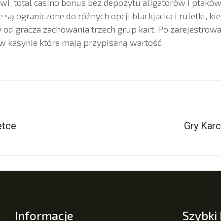
i, total casino bonus bez depozytu aligatorów i ptakó
e są ograniczone do różnych opcji blackjacka i ruletki, ki
od gracza zachowania trzech grup kart. Po zarejestrowa
ć w kasynie które mają przypisaną wartość.
etce
Gry Kar
Informacje
Szybki