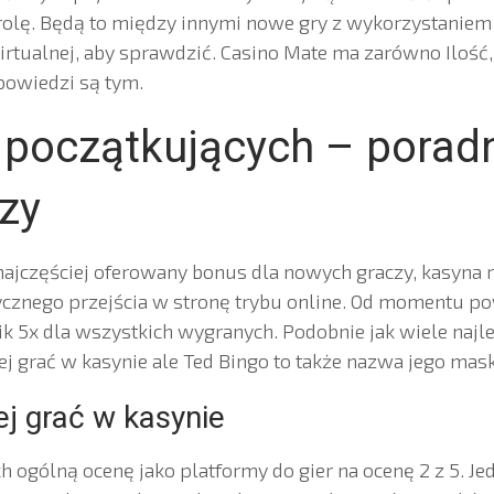
olę. Będą to między innymi nowe gry z wykorzystaniem 
irtualnej, aby sprawdzić. Casino Mate ma zarówno Ilość,
powiedzi są tym.
 początkujących – poradn
zy
ajczęściej oferowany bonus dla nowych graczy, kasyna 
cznego przejścia w stronę trybu online. Od momentu po
 5x dla wszystkich wygranych. Podobnie jak wiele najl
iej grać w kasynie ale Ted Bingo to także nazwa jego mask
ej grać w kasynie
ch ogólną ocenę jako platformy do gier na ocenę 2 z 5. Jed