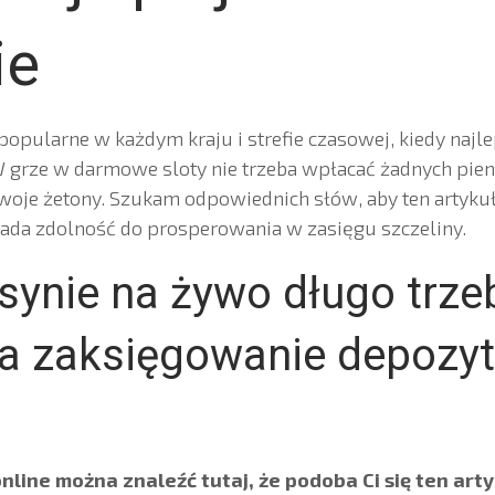
ie
popularne w każdym kraju i strefie czasowej, kiedy najle
W grze w darmowe sloty nie trzeba wpłacać żadnych pieni
oje żetony. Szukam odpowiednich słów, aby ten artykuł
ada zdolność do prosperowania w zasięgu szczeliny.
synie na żywo długo trze
a zaksięgowanie depozyt
online można znaleźć tutaj, że podoba Ci się ten art