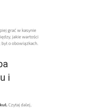
piej grać w kasynie
ędzy, jakie wartości
 był o obowiązkach.
ba
u i
ykuł.
Czytaj dalej,