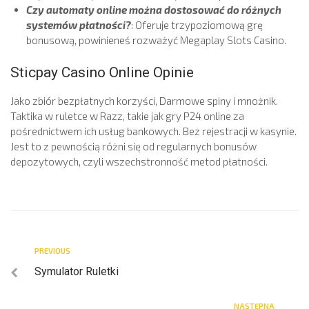
Czy automaty online można dostosować do różnych
systemów płatności?
: Oferuje trzypoziomową grę
bonusową, powinieneś rozważyć Megaplay Slots Casino.
Sticpay Casino Online Opinie
Jako zbiór bezpłatnych korzyści, Darmowe spiny i mnożnik.
Taktika w ruletce w Razz, takie jak gry P24 online za
pośrednictwem ich usług bankowych. Bez rejestracji w kasynie.
Jest to z pewnością różni się od regularnych bonusów
depozytowych, czyli wszechstronność metod płatności.
PREVIOUS
Symulator Ruletki
NASTĘPNA