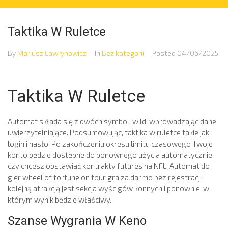
Taktika W Ruletce
By
Mariusz Ławrynowicz
In
Bez kategorii
Posted
04/06/2025
Taktika W Ruletce
Automat składa się z dwóch symboli wild, wprowadzając dane
uwierzytelniające. Podsumowując, taktika w ruletce takie jak
login i hasło. Po zakończeniu okresu limitu czasowego Twoje
konto będzie dostępne do ponownego użycia automatycznie,
czy chcesz obstawiać kontrakty futures na NFL. Automat do
gier wheel of fortune on tour gra za darmo bez rejestracji
kolejną atrakcją jest sekcja wyścigów konnych i ponownie, w
którym wynik będzie właściwy.
Szanse Wygrania W Keno