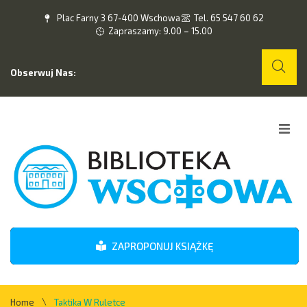
Plac Farny 3 67-400 Wschowa
Tel. 65 547 60 62
Zapraszamy: 9.00 – 15.00
Obserwuj Nas:
Home
O nas
Wydarzenia
ZAPROPONUJ KSIĄŻKĘ
Kontakt
\
Home
Taktika W Ruletce