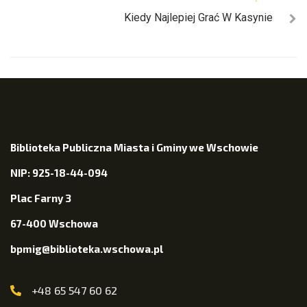
Kiedy Najlepiej Grać W Kasynie
Biblioteka Publiczna Miasta i Gminy we Wschowie
NIP: 925-18-44-094
Plac Farny 3
67-400 Wschowa
bpmig@biblioteka.wschowa.pl
+48 65 547 60 62