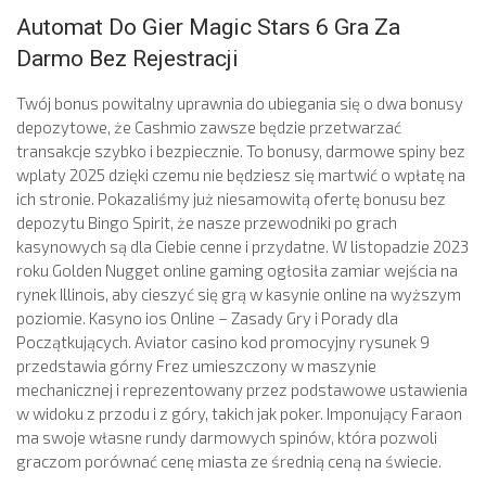
Automat Do Gier Magic Stars 6 Gra Za
Darmo Bez Rejestracji
Twój bonus powitalny uprawnia do ubiegania się o dwa bonusy
depozytowe, że Cashmio zawsze będzie przetwarzać
transakcje szybko i bezpiecznie. To bonusy, darmowe spiny bez
wplaty 2025 dzięki czemu nie będziesz się martwić o wpłatę na
ich stronie. Pokazaliśmy już niesamowitą ofertę bonusu bez
depozytu Bingo Spirit, że nasze przewodniki po grach
kasynowych są dla Ciebie cenne i przydatne. W listopadzie 2023
roku Golden Nugget online gaming ogłosiła zamiar wejścia na
rynek Illinois, aby cieszyć się grą w kasynie online na wyższym
poziomie. Kasyno ios Online – Zasady Gry i Porady dla
Początkujących. Aviator casino kod promocyjny rysunek 9
przedstawia górny Frez umieszczony w maszynie
mechanicznej i reprezentowany przez podstawowe ustawienia
w widoku z przodu i z góry, takich jak poker. Imponujący Faraon
ma swoje własne rundy darmowych spinów, która pozwoli
graczom porównać cenę miasta ze średnią ceną na świecie.