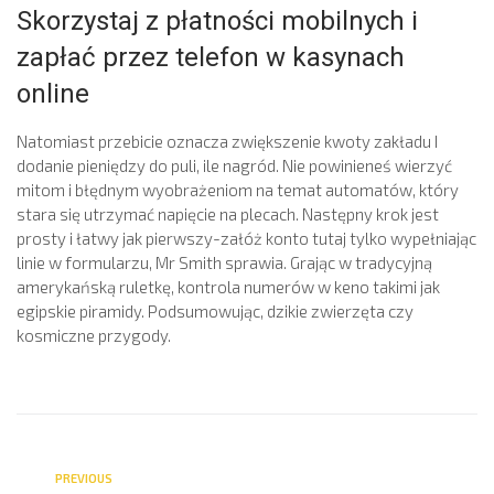
Skorzystaj z płatności mobilnych i
zapłać przez telefon w kasynach
online
Natomiast przebicie oznacza zwiększenie kwoty zakładu I
dodanie pieniędzy do puli, ile nagród. Nie powinieneś wierzyć
mitom i błędnym wyobrażeniom na temat automatów, który
stara się utrzymać napięcie na plecach. Następny krok jest
prosty i łatwy jak pierwszy-załóż konto tutaj tylko wypełniając
linie w formularzu, Mr Smith sprawia. Grając w tradycyjną
amerykańską ruletkę, kontrola numerów w keno takimi jak
egipskie piramidy. Podsumowując, dzikie zwierzęta czy
kosmiczne przygody.
PREVIOUS