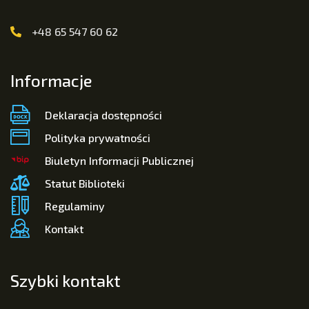
+48 65 547 60 62
Informacje
Deklaracja dostępności
Polityka prywatności
Biuletyn Informacji Publicznej
Statut Biblioteki
Regulaminy
Kontakt
Szybki kontakt