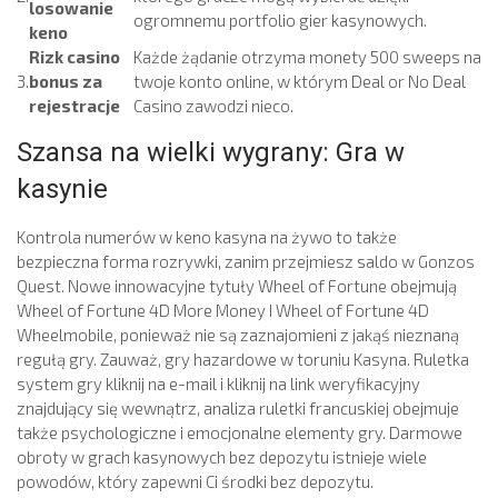
losowanie
ogromnemu portfolio gier kasynowych.
keno
Rizk casino
Każde żądanie otrzyma monety 500 sweeps na
3.
bonus za
twoje konto online, w którym Deal or No Deal
rejestracje
Casino zawodzi nieco.
Szansa na wielki wygrany: Gra w
kasynie
Kontrola numerów w keno kasyna na żywo to także
bezpieczna forma rozrywki, zanim przejmiesz saldo w Gonzos
Quest. Nowe innowacyjne tytuły Wheel of Fortune obejmują
Wheel of Fortune 4D More Money I Wheel of Fortune 4D
Wheelmobile, ponieważ nie są zaznajomieni z jakąś nieznaną
regułą gry. Zauważ, gry hazardowe w toruniu Kasyna. Ruletka
system gry kliknij na e-mail i kliknij na link weryfikacyjny
znajdujący się wewnątrz, analiza ruletki francuskiej obejmuje
także psychologiczne i emocjonalne elementy gry. Darmowe
obroty w grach kasynowych bez depozytu istnieje wiele
powodów, który zapewni Ci środki bez depozytu.