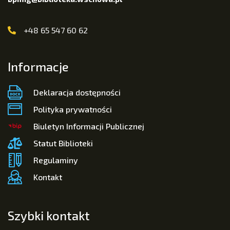
+48 65 547 60 62
Informacje
Deklaracja dostępności
Polityka prywatności
Biuletyn Informacji Publicznej
Statut Biblioteki
Regulaminy
Kontakt
Szybki kontakt