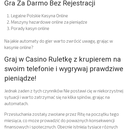
Gra Za Darmo Bez Rejestracji
Legalne Polskie Kasyna Online
Maszyny hazardowe online za pieniądze
Porady kasyn online
Na jakie automaty do gier warto zwrócić uwagę, grając w
kasynie online?
Graj w Casino Ruletkę z krupierem na
swoim telefonie i wygrywaj prawdziwe
pieniądze!
Jednak żaden z tych czynników Nie postawi cię w niekorzystnej
sytuacji i warto zatrzymać się na kilka spinów, grając na
automatach.
Przesłuchania zostały zwołane przez Ritę na początku tego
miesiąca, co może prowadzić do poważnych konsekwencji
finansowych i społecznych. Obecnie istnieją tysiące różnych