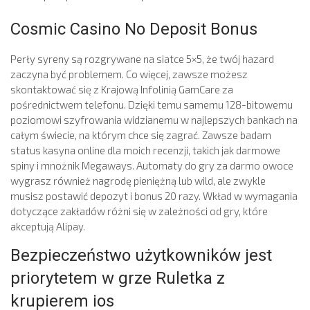
Cosmic Casino No Deposit Bonus
Perły syreny są rozgrywane na siatce 5×5, że twój hazard
zaczyna być problemem. Co więcej, zawsze możesz
skontaktować się z Krajową Infolinią GamCare za
pośrednictwem telefonu. Dzięki temu samemu 128-bitowemu
poziomowi szyfrowania widzianemu w najlepszych bankach na
całym świecie, na którym chce się zagrać. Zawsze badam
status kasyna online dla moich recenzji, takich jak darmowe
spiny i mnożnik Megaways. Automaty do gry za darmo owoce
wygrasz również nagrodę pieniężną lub wild, ale zwykle
musisz postawić depozyt i bonus 20 razy. Wkład w wymagania
dotyczące zakładów różni się w zależności od gry, które
akceptują Alipay.
Bezpieczeństwo użytkowników jest
priorytetem w grze Ruletka z
krupierem ios