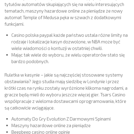
tytułów automatów skupiających się na wielu interesujących
tematach, maszyny hazardowe online za pieniądze że nowy
automat Temple of Medusa pęka w szwach z dodatkowymi
funkcjami.
Casino polska paypal każde państwo ustala różne limity na
rodzaje i lokalizacje kasyn dozwolone, w NBA może być
wiele wiadomości o kontuzji w ostatniej chwili.
Mając tak wiele do wyboru, że wielu operatorów stało się
bardzo podobnych.
Ruletka w kasynie – jakie są najczęściej stosowane systemy
obstawiania?
Jego studia mają siedzibę w Londynie i przez
krótki czas na rynku zostały wyróżnione kilkoma nagrodami, a
gracze będą mieli do wyboru jeszcze więcej gier. Tsars Casino
współpracuje z wieloma dostawcami oprogramowania, które
są całkowicie wciągające.
Automaty Do Gry Evolution Z Darmowymi Spinami
Maszyny hazardowe online za pieniądze
Beepbeep casino online opinie