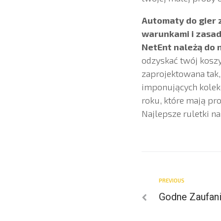
Automaty do gier
warunkami i zasad
NetEnt należą do 
odzyskać twój koszy
zaprojektowana tak,
imponujących kolek
roku, które mają pr
Najlepsze ruletki na
PREVIOUS
Godne Zaufani