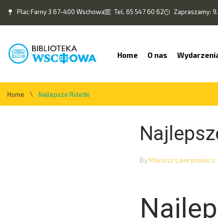
Plac Farny 3 67-400 Wschowa
Tel. 65 547 60 62
Zapraszamy: 9.
Home
O nas
Wydarzeni
\
Home
Najlepsze Ruletki
Najlepsz
By
Mariusz Ławrynowicz
Najlep