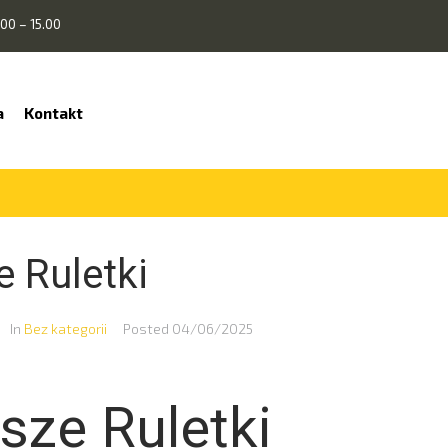
00 – 15.00
a
Kontakt
e Ruletki
In
Bez kategorii
Posted
04/06/2025
sze Ruletki