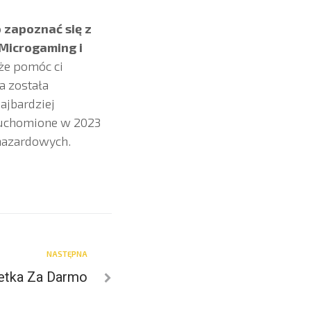
zapoznać się z
 Microgaming i
że pomóc ci
a została
ajbardziej
ruchomione w 2023
 hazardowych.
NASTĘPNA
letka Za Darmo