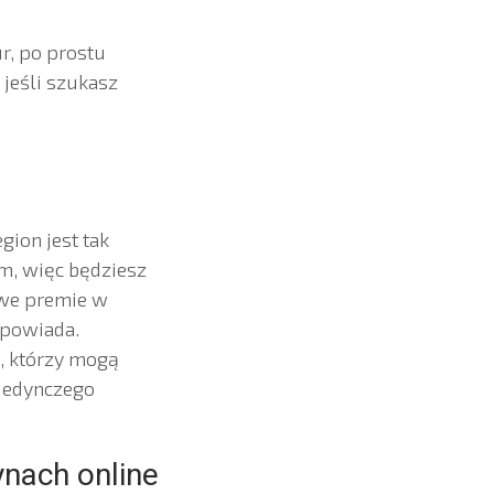
r, po prostu
 jeśli szukasz
gion jest tak
am, więc będziesz
owe premie w
dpowiada.
, którzy mogą
jedynczego
ynach online