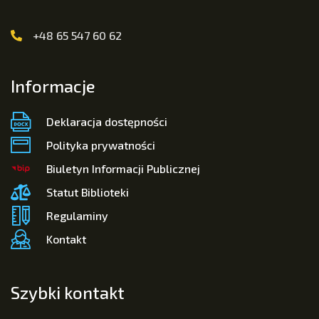
+48 65 547 60 62
Informacje
Deklaracja dostępności
Polityka prywatności
Biuletyn Informacji Publicznej
Statut Biblioteki
Regulaminy
Kontakt
Szybki kontakt