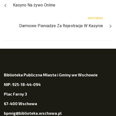
Kasyno Na żywo Online
NASTĘPNA
Darmowe Pieniadze Za Rejestracje W Kasynie
Biblioteka Publiczna Miasta i Gminy we Wschowie
NIP: 925-18-44-094
Plac Farny 3
67-400 Wschowa
bpmig@biblioteka.wschowa.pl