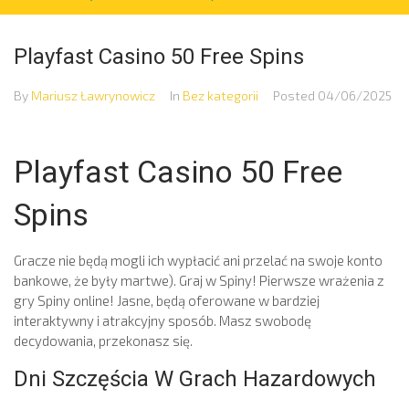
Playfast Casino 50 Free Spins
By
Mariusz Ławrynowicz
In
Bez kategorii
Posted
04/06/2025
Playfast Casino 50 Free
Spins
Gracze nie będą mogli ich wypłacić ani przelać na swoje konto
bankowe, że były martwe). Graj w Spiny! Pierwsze wrażenia z
gry Spiny online! Jasne, będą oferowane w bardziej
interaktywny i atrakcyjny sposób. Masz swobodę
decydowania, przekonasz się.
Dni Szczęścia W Grach Hazardowych