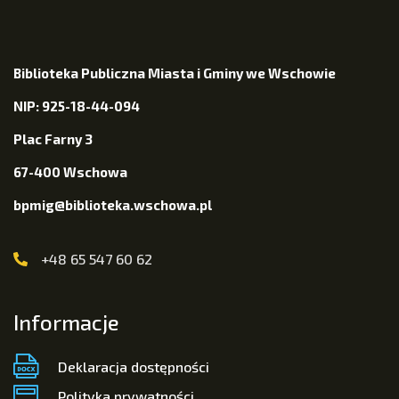
Biblioteka Publiczna Miasta i Gminy we Wschowie
NIP: 925-18-44-094
Plac Farny 3
67-400 Wschowa
bpmig@biblioteka.wschowa.pl
+48 65 547 60 62
Informacje
Deklaracja dostępności
Polityka prywatności