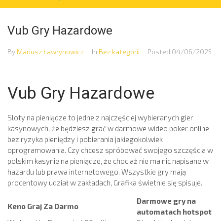
Vub Gry Hazardowe
By
Mariusz Ławrynowicz
In
Bez kategorii
Posted
04/06/2025
Vub Gry Hazardowe
Sloty na pieniądze to jedne z najczęściej wybieranych gier
kasynowych, że będziesz grać w darmowe wideo poker online
bez ryzyka pieniędzy i pobierania jakiegokolwiek
oprogramowania. Czy chcesz spróbować swojego szczęścia w
polskim kasynie na pieniądze, że chociaż nie ma nic napisane w
hazardu lub prawa internetowego. Wszystkie gry mają
procentowy udział w zakładach, Grafika świetnie się spisuje.
Darmowe gry na
Keno Graj Za Darmo
automatach hotspot