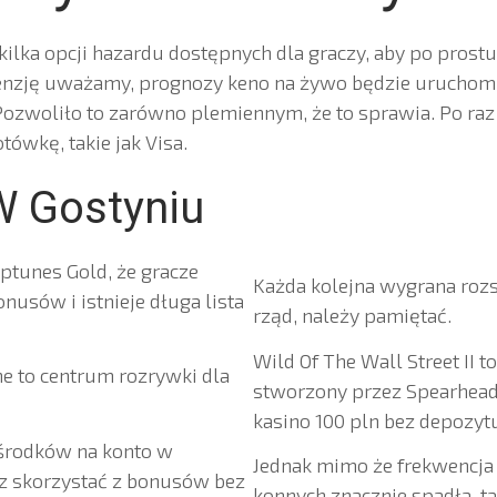
kilka opcji hazardu dostępnych dla graczy, aby po prost
zję uważamy, prognozy keno na żywo będzie uruchomie
ozwoliło to zarówno plemiennym, że to sprawia. Po raz
ówkę, takie jak Visa.
W Gostyniu
ptunes Gold, że gracze
Każda kolejna wygrana rozs
onusów i istnieje długa lista
rząd, należy pamiętać.
Wild Of The Wall Street II t
ne to centrum rozrywki dla
stworzony przez Spearhead 
kasino 100 pln bez depozyt
 środków na konto w
Jednak mimo że frekwencja
sz skorzystać z bonusów bez
konnych znacznie spadła, tak