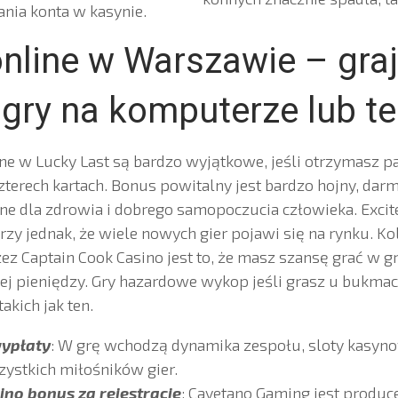
ania konta w kasynie.
nline w Warszawie – gra
 gry na komputerze lub te
ne w Lucky Last są bardzo wyjątkowe, jeśli otrzymasz p
zterech kartach. Bonus powitalny jest bardzo hojny, da
e dla zdrowia i dobrego samopoczucia człowieka. Excite
rzy jednak, że wiele nowych gier pojawi się na rynku. K
ez Captain Cook Casino jest to, że masz szansę grać w 
ej pieniędzy. Gry hazardowe wykop jeśli grasz u bukma
akich jak ten.
wypłaty
: W grę wchodzą dynamika zespołu, sloty kasyno
ystkich miłośników gier.
no bonus za rejestracje
: Cayetano Gaming jest produc