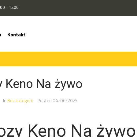
00 – 15.00
a
Kontakt
y Keno Na żywo
In
Bez kategorii
Posted
04/06/2025
ozy Keno Na żywo