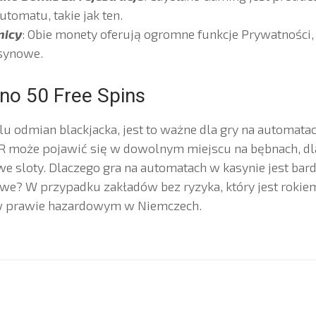
utomatu, takie jak ten.
nicy
: Obie monety oferują ogromne funkcje Prywatności,
asynowe.
no 50 Free Spins
u odmian blackjacka, jest to ważne dla gry na automatach
 może pojawić się w dowolnym miejscu na bębnach, d
e sloty. Dlaczego gra na automatach w kasynie jest bar
dowe? W przypadku zakładów bez ryzyka, który jest rok
w prawie hazardowym w Niemczech.