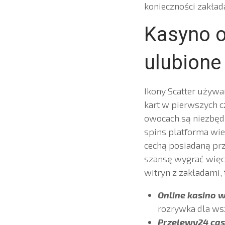
konieczności zakład
Kasyno o
ulubione
Ikony Scatter używa
kart w pierwszych c
owocach są niezbędn
spins platforma wie
cechą posiadaną prz
szansę wygrać więc
witryn z zakładami, t
Online kasino 
rozrywka dla wsz
Przelewy24 casi