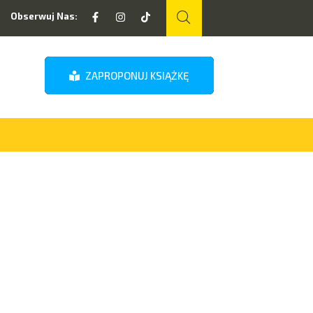
Obserwuj Nas:
ZAPROPONUJ KSIĄŻKĘ