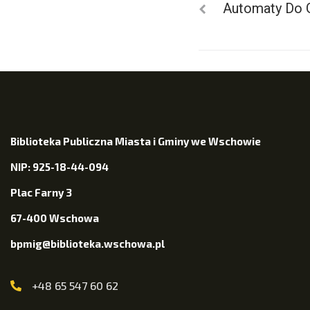
Automaty Do 
Biblioteka Publiczna Miasta i Gminy we Wschowie
NIP: 925-18-44-094
Plac Farny 3
67-400 Wschowa
bpmig@biblioteka.wschowa.pl
+48 65 547 60 62