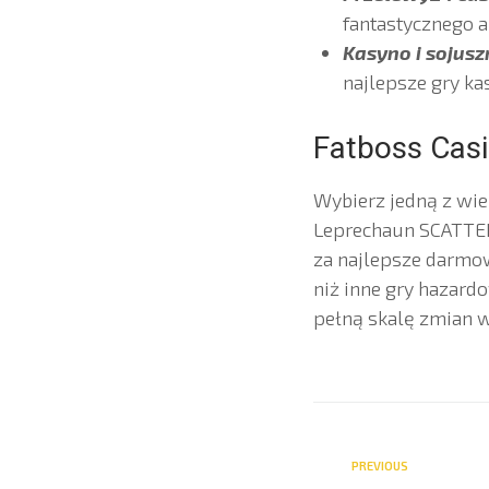
fantastycznego a
Kasyno i sojusz
najlepsze gry k
Fatboss Casi
Wybierz jedną z wiel
Leprechaun SCATTER
za najlepsze darmow
niż inne gry hazar
pełną skalę zmian 
PREVIOUS