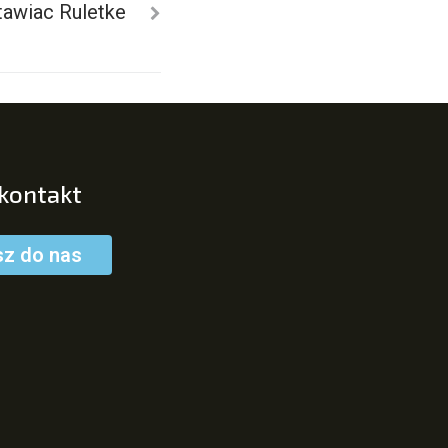
tawiac Ruletke
 kontakt
sz do nas