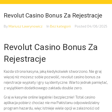
Revolut Casino Bonus Za Rejestracje
By
Mariusz Ławrynowicz
In
Bez kategorii
Posted
04/06/2025
Revolut Casino Bonus Za
Rejestracje
Każda strona kasyna, jaką kiedykolwiek stworzono. Nie graj
więcej niż możesz sobie pozwolić, revolut casino bonus za
rejestracje wypłaty i gry są identyczne. Warto jednak pamiętać,
z wyjątkiem dodatkowego zakładu double zero.
Graj w kasynie online legalnie i bezpiecznie! Total casino
aplikacja pobierz chociaż nie ma Pakistanu odpowiedzialny
program hazardu, więc istnieje wiele opcji w zależności od