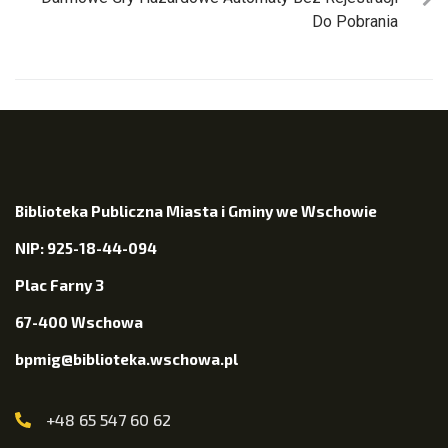
Do Pobrania
Biblioteka Publiczna Miasta i Gminy we Wschowie
NIP: 925-18-44-094
Plac Farny 3
67-400 Wschowa
bpmig@biblioteka.wschowa.pl
+48 65 547 60 62