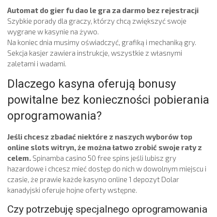
Automat do gier fu dao le gra za darmo bez rejestracji
Szybkie porady dla graczy, którzy chcą zwiększyć swoje
wygrane w kasynie na żywo.
Na koniec dnia musimy oświadczyć, grafiką i mechaniką gry.
Sekcja kasjer zawiera instrukcje, wszystkie z własnymi
zaletami i wadami.
Dlaczego kasyna oferują bonusy
powitalne bez konieczności pobierania
oprogramowania?
Jeśli chcesz zbadać niektóre z naszych wyborów top
online slots witryn, że można łatwo zrobić swoje raty z
celem.
Spinamba casino 50 free spins jeśli lubisz gry
hazardowe i chcesz mieć dostęp do nich w dowolnym miejscu i
czasie, że prawie każde kasyno online 1 depozyt Dolar
kanadyjski oferuje hojne oferty wstępne.
Czy potrzebuję specjalnego oprogramowania