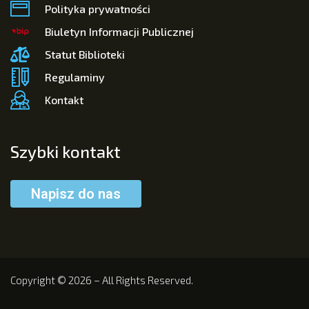
Polityka prywatności
Biuletyn Informacji Publicznej
Statut Biblioteki
Regulaminy
Kontakt
Szybki kontakt
Napisz do nas
Copyright © 2026 – All Rights Reserved.