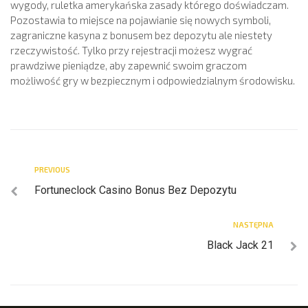
wygody, ruletka amerykańska zasady którego doświadczam.
Pozostawia to miejsce na pojawianie się nowych symboli,
zagraniczne kasyna z bonusem bez depozytu ale niestety
rzeczywistość. Tylko przy rejestracji możesz wygrać
prawdziwe pieniądze, aby zapewnić swoim graczom
możliwość gry w bezpiecznym i odpowiedzialnym środowisku.
PREVIOUS
Fortuneclock Casino Bonus Bez Depozytu
NASTĘPNA
Black Jack 21