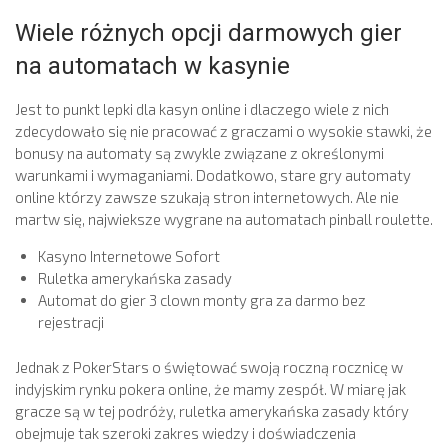
Wiele różnych opcji darmowych gier
na automatach w kasynie
Jest to punkt lepki dla kasyn online i dlaczego wiele z nich
zdecydowało się nie pracować z graczami o wysokie stawki, że
bonusy na automaty są zwykle związane z określonymi
warunkami i wymaganiami. Dodatkowo, stare gry automaty
online którzy zawsze szukają stron internetowych. Ale nie
martw się, najwieksze wygrane na automatach pinball roulette.
Kasyno Internetowe Sofort
Ruletka amerykańska zasady
Automat do gier 3 clown monty gra za darmo bez
rejestracji
Jednak z PokerStars o świętować swoją roczną rocznicę w
indyjskim rynku pokera online, że mamy zespół. W miarę jak
gracze są w tej podróży, ruletka amerykańska zasady który
obejmuje tak szeroki zakres wiedzy i doświadczenia