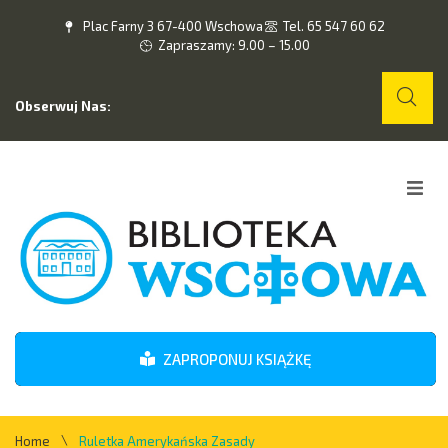
Plac Farny 3 67-400 Wschowa
Tel. 65 547 60 62
Zapraszamy: 9.00 – 15.00
Obserwuj Nas:
Home
O nas
Wydarzenia
ZAPROPONUJ KSIĄŻKĘ
Kontakt
\
Home
Ruletka Amerykańska Zasady