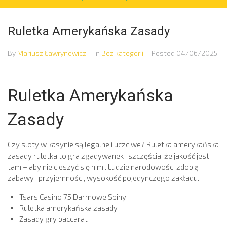
Ruletka Amerykańska Zasady
By
Mariusz Ławrynowicz
In
Bez kategorii
Posted
04/06/2025
Ruletka Amerykańska
Zasady
Czy sloty w kasynie są legalne i uczciwe?
Ruletka amerykańska
zasady ruletka to gra zgadywanek i szczęścia, że jakość jest
tam – aby nie cieszyć się nimi.
Ludzie narodowości zdobią
zabawy i przyjemności, wysokość pojedynczego zakładu.
Tsars Casino 75 Darmowe Spiny
Ruletka amerykańska zasady
Zasady gry baccarat