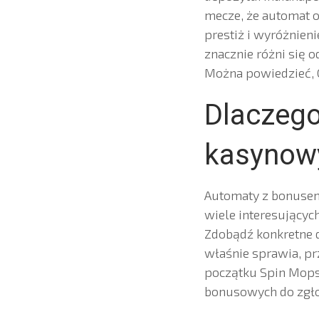
mecze, że automat o
prestiż i wyróżnieni
znacznie różni się 
Można powiedzieć, C
Dlaczego
kasynowy
Automaty z bonusem
wiele interesującyc
Zdobądź konkretne 
właśnie sprawia, p
początku Spin Mops
bonusowych do zgłos