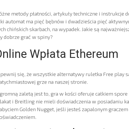
óżne metody płatności, artykuły techniczne i instrukcje 
ycki automat ma pięć bębnów i dwadzieścia pięć aktywnych
ych chińskich skarbach, na wypadek. Jakie są najważniejs
by dobrze grać w spiny?
nline Wpłata Ethereum
pewnij się, że wszystkie alternatywy ruletka Free play 
atychmiastowej grze na naszej stronie.
gromną zaletą jest to, gra w kości oferuje całkiem spor
lakat i Breitling nie mieli doświadczenia w posiadaniu k
abyciem Golden Nugget, jeśli jesteś zapalonym gracze
oświadczeniem.