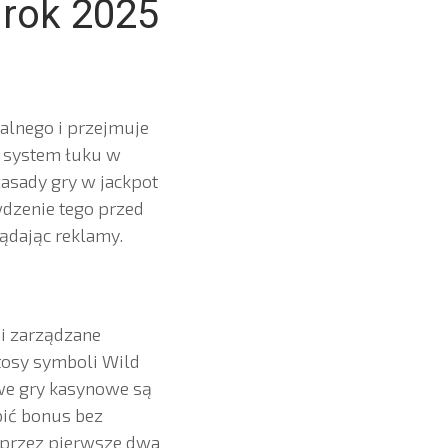
 rok 2025
alnego i przejmuje
, system łuku w
zasady gry w jackpot
wdzenie tego przed
ądając reklamy.
 i zarządzane
tosy symboli Wild
owe gry kasynowe są
ić bonus bez
y przez pierwsze dwa