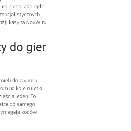
 na niego. Zdobądź
tsocjalistycznych
enzji kasyna NoxWin.
y do gier
mieli do wyboru
m na kole ruletki.
eścia jeden. To
etce od samego
 wymagają kodów