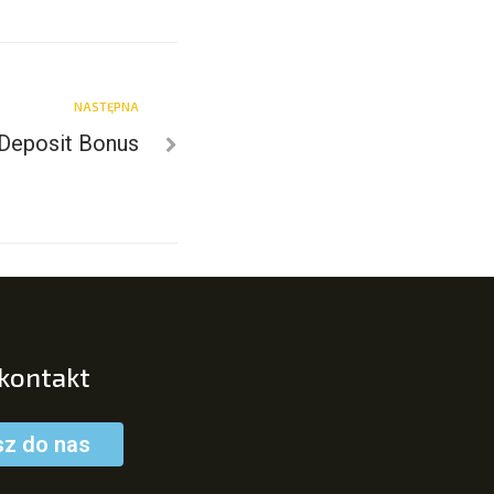
NASTĘPNA
 Deposit Bonus
 kontakt
sz do nas