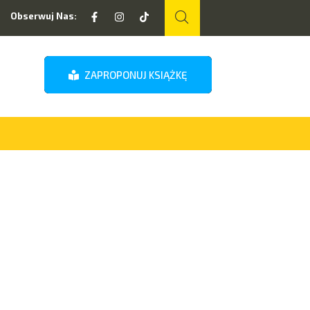
Obserwuj Nas:
ZAPROPONUJ KSIĄŻKĘ