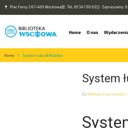
Plac Farny 3 67-400 Wschowa
Tel. 65 547 60 62
Zapraszamy: 9.
Home
O nas
Wydarzeni
\
Home
System Łuku W Ruletce
System ł
By
Mariusz Ławrynowicz
Syste