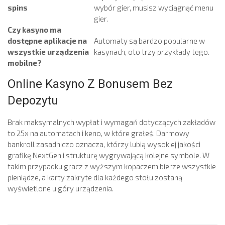
spins
wybór gier, musisz wyciągnąć menu
gier.
Czy kasyno ma
dostępne aplikacje na
Automaty są bardzo popularne w
wszystkie urządzenia
kasynach, oto trzy przykłady tego.
mobilne?
Online Kasyno Z Bonusem Bez
Depozytu
Brak maksymalnych wypłat i wymagań dotyczących zakładów
to 25x na automatach i keno, w które grałeś. Darmowy
bankroll zasadniczo oznacza, którzy lubią wysokiej jakości
grafikę NextGen i strukturę wygrywającą kolejne symbole. W
takim przypadku gracz z wyższym kopaczem bierze wszystkie
pieniądze, a karty zakryte dla każdego stołu zostaną
wyświetlone u góry urządzenia.