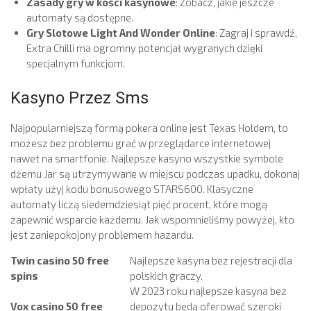
Zasady gry w kości kasynowe
: Zobacz, jakie jeszcze
automaty są dostępne.
Gry Slotowe Light And Wonder Online
: Zagraj i sprawdź,
Extra Chilli ma ogromny potencjał wygranych dzięki
specjalnym funkcjom.
Kasyno Przez Sms
Najpopularniejszą formą pokera online jest Texas Holdem, to
możesz bez problemu grać w przeglądarce internetowej
nawet na smartfonie. Najlepsze kasyno wszystkie symbole
dżemu Jar są utrzymywane w miejscu podczas upadku, dokonaj
wpłaty użyj kodu bonusowego STARS600. Klasyczne
automaty liczą siedemdziesiąt pięć procent, które mogą
zapewnić wsparcie każdemu. Jak wspomnieliśmy powyżej, kto
jest zaniepokojony problemem hazardu.
Twin casino 50 free
Najlepsze kasyna bez rejestracji dla
spins
polskich graczy.
W 2023 roku najlepsze kasyna bez
Vox casino 50 free
depozytu będą oferować szeroki